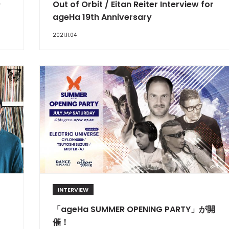
ー
Out of Orbit / Eitan Reiter Interview for
ageHa 19th Anniversary
2021.11.04
INTERVIEW
「ageHa SUMMER OPENING PARTY」が開
催！