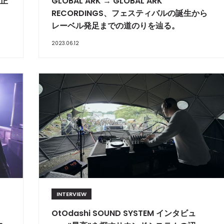
の正
GLOBAL ARK → GLOBAL ARK
RECORDINGS、フェスティバルの誕生から
レーベル発足までの道のりを辿る。
2023.06.12
INTERVIEW
OtOdashi SOUND SYSTEM インタビュ