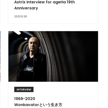
Astrix Interview for ageHa 19th
Anniversary
2021.10.28
INTERVIEW
1969-2020
Wonkavatorという生き方