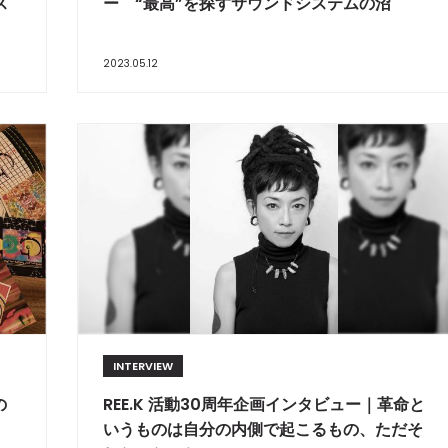
ス
ー “最高”を探すサウンドシステムの沼
2023.05.12
INTERVIEW
の
REE.K 活動30周年企画インタビュー｜革命と
いうものは自分の内側で起こるもの、ただそ