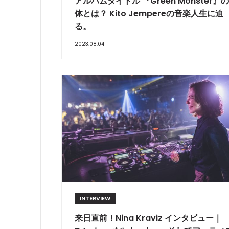
アルバムタイトル 『Green Monster』
体とは？ Kito Jempereの音楽人生に迫
る。
2023.08.04
INTERVIEW
来日直前！Nina Kraviz インタビュー｜