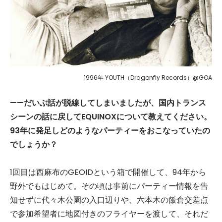
1996年 YOUTH（Dragonfly Records）@GOA​
——だいぶ話が脱線してしまいましたが、国内トランス
シーンの話に戻してEQUINOXについて教えてください。
93年に発足しどのようなパーティーをおこなっていたの
でしょうか？
1回目は西麻布のGEOIDという箱で開催して、94年から
野外でもはじめて。その頃は事前にパーティー情報を告
知せずに代々木公園の入口辺りや、六本木の飯倉交差点
で参加希望者に地図付きのフライヤーを渡して、それだ