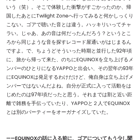
いう（笑）。そこで体験した衝撃がすごかったのか、帰
国したあとにTwilight Zoneへ行ってみると何かしっくり
こない。ゴアで聴いた音とは違う。ハッキリいってチャ
ラい。じゃあ、あの音は何だったんだろう？というとこ
ろから同じような音を探すレコード屋通いがはじまるん
ですよ。で、ちょうどそういった時期と並行した92年頃
に、旅から帰って来た、のちにEQUINOXを立ち上げるメ
ンバーのひとりになるYAPPOと出会い、その翌年の93年
にEQUINOXは発足するわけだけど、俺自身は立ち上げメ
ンバーではないんだよね。自分が正式に入って活動をは
じめたのは97年頃だったと思う。それまでは割と近い距
離で雑務を手伝っていたり、YAPPOと２人でEQUINOX
とは別のパーティーをオーガナイズしていた。
——EQUINOXの話に入る前に、ゴアについてもう少し聞