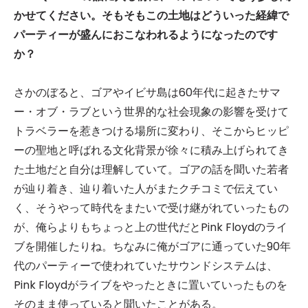
かせてください。そもそもこの土地はどういった経緯で
パーティーが盛んにおこなわれるようになったのです
か？
さかのぼると、ゴアやイビサ島は60年代に起きたサマ
ー・オブ・ラブという世界的な社会現象の影響を受けて
トラベラーを惹きつける場所に変わり、そこからヒッピ
ーの聖地と呼ばれる文化背景が徐々に積み上げられてき
た土地だと自分は理解していて。ゴアの話を聞いた若者
が辿り着き、辿り着いた人がまたクチコミで伝えてい
く、そうやって時代をまたいで受け継がれていったもの
が、俺らよりもちょっと上の世代だとPink Floydのライ
ブを開催したりね。ちなみに俺がゴアに通っていた90年
代のパーティーで使われていたサウンドシステムは、
Pink Floydがライブをやったときに置いていったものを
そのまま使っていると聞いたことがある。