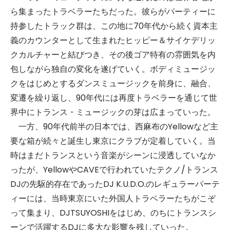
ら集まったトラベラーたちだった。彼らがパーティーに
持参したトラック群は、この地に70年代から続く資本主
義のカウンターとして生まれたヒッピー＆サイケデリッ
クカルチャーと結びつき、その後ゴア特有の雰囲気を内
包しながら独自の変化を遂げていく。ボディミュージッ
クをはじめとするダンスミュージックを前身に、融合、
変遷を繰り返し、90年代には再度トラベラーを通じて世
界中にトランス・ミュージックの芽は広まっていった。
一方、90年代前半の日本では、西麻布のYellowなど主
要な箱が続々と誕生し東京にクラブが定着していく。当
時はまだトランスという音楽がシーンに浸透していなか
ったが、YellowやCAVEで行われていたテクノ/トランス
DJの先駆的存在であったDJ K.U.D.O.のレギュラーパーテ
ィーには、当時東京にいた外国人トラベラーたちがこぞ
って集まり、DJTSUYOSHIをはじめ、のちにトランスシ
ーンで活躍するDJに多大な影響を残していった。