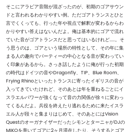
そこにアラビア音階が混ざったのが、初期のゴアサウン
ドと言われるわかりやすい例。ただゴアトランスとひと
言でくくっても、行った年や視点で解釈が変わるからわ
かりやすい答えはないんだよ。俺は基本的にゴアで流れ
ていた音がゴアトランスだと思ってはいるけれど……。そ
う思うのは、ゴアという場所の特性として、その年に集
まる人の趣向でパーティーの中心となる音が変わってい
く印象があるから。さっき話したように俺が行った初期
の時代はドイツの音やDragonfly、TIP、Blue Room、
Frying Rhinoといったトランスに寄ったイギリスの音が
入ってきていたけれど、そのあとは年を重ねるごとにイ
スラエルパワーが強くなって音の力関係が徐々に変わっ
てくるんだよ。兵役を終えたり逃れるために来たイスラ
エル人が段々と集まりはじめて、そのあとにはVision
QuestのオーガナイザーだったシモンとターニャがDJの
MIKOを率いてゴアに2ヶ月滞在したり、そうするとゴア