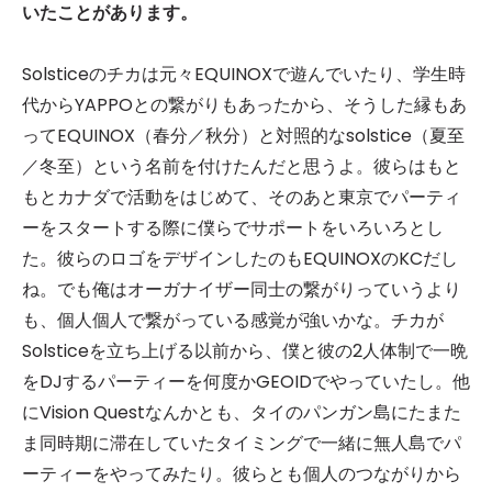
いたことがあります。
Solsticeのチカは元々EQUINOXで遊んでいたり、学生時
代からYAPPOとの繋がりもあったから、そうした縁もあ
ってEQUINOX（春分／秋分）と対照的なsolstice（夏至
／冬至）という名前を付けたんだと思うよ。彼らはもと
もとカナダで活動をはじめて、そのあと東京でパーティ
ーをスタートする際に僕らでサポートをいろいろとし
た。彼らのロゴをデザインしたのもEQUINOXのKCだし
ね。でも俺はオーガナイザー同士の繋がりっていうより
も、個人個人で繋がっている感覚が強いかな。チカが
Solsticeを立ち上げる以前から、僕と彼の2人体制で一晩
をDJするパーティーを何度かGEOIDでやっていたし。他
にVision Questなんかとも、タイのパンガン島にたまた
ま同時期に滞在していたタイミングで一緒に無人島でパ
ーティーをやってみたり。彼らとも個人のつながりから