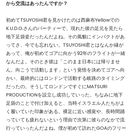
から交流はあったんですか？
初めてTSUYOSHI君を見かけたのは西麻布Yellowでの
K.U.D.O.さんのパーティーで、現れた彼の足元を見たら
地下足袋姿だったんだよね。その風貌にインパクトがあ
ってさ、今でも忘れない。TSUYOSHI君とはなんか縁が
あって、俺が初めてゴアに向かう92年のフライトが一緒
なんだよ。そのとき彼は「このまま日本には帰りませ
ん。向こうで活動します」という覚悟を決めてゴアへ向
かい、最終的にはロンドンで活動する岐路のタイミング
だったの。そうしてロンドンですぐにMATSURI
PRODUCTIONを設立し成功していった。ちなみに地下
足袋のことで付け加えると、当時イスラエル人たちがよ
く履いていた印象がある。裸足に近い感覚や、長時間踊
っていても疲れないという理由で次第に彼らのなかで流
行っていったんだよね。僕が初めて訪れたGOAのフリー