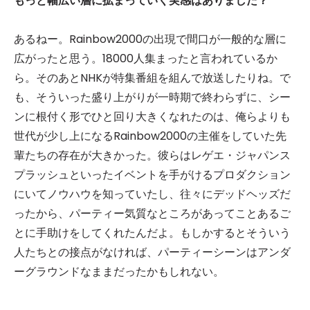
もっと幅広い層に拡まっていく実感はありました？
あるねー。Rainbow2000の出現で間口が一般的な層に
広がったと思う。18000人集まったと言われているか
ら。そのあとNHKが特集番組を組んで放送したりね。で
も、そういった盛り上がりが一時期で終わらずに、シー
ンに根付く形でひと回り大きくなれたのは、俺らよりも
世代が少し上になるRainbow2000の主催をしていた先
輩たちの存在が大きかった。彼らはレゲエ・ジャパンス
プラッシュといったイベントを手がけるプロダクション
にいてノウハウを知っていたし、往々にデッドヘッズだ
ったから、パーティー気質なところがあってことあるご
とに手助けをしてくれたんだよ。もしかするとそういう
人たちとの接点がなければ、パーティーシーンはアンダ
ーグラウンドなままだったかもしれない。