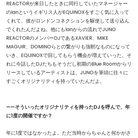
REACTORが来日したときに同行していたマネージャー
のIanというイギリス人がEQUINOXをすごく気に入って
くれて、彼がロンドンコネクションを駆使して送り込ん
でくれたんだよね。他にもIanからの流れでJUNO
REACTORのメンバーDJであるXAVIER、MIKE
MAGUIR、DOMINOらとの繋がりも強靭なものになって
いき、EQUINOXで回してもらう機会が増えていった。そ
れに今話したDJたちもそうだし初期のBlue Roomからリ
リースしているアーティストは、JUNOを筆頭に往々に
すごくオリジナリティを持っていたんだよ。
——そういったオリジナリティを持ったDJを呼んで、年
に1度の開催ですか？
年に1度ではなかったよ。ただ当時からちゃんと何かがさ