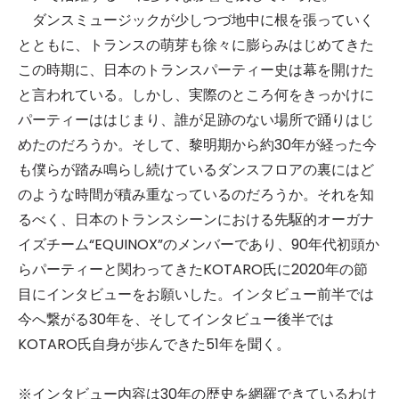
ダンスミュージックが少しつづ地中に根を張っていく
とともに、トランスの萌芽も徐々に膨らみはじめてきた
この時期に、日本のトランスパーティー史は幕を開けた
と言われている。しかし、実際のところ何をきっかけに
パーティーははじまり、誰が足跡のない場所で踊りはじ
めたのだろうか。そして、黎明期から約30年が経った今
も僕らが踏み鳴らし続けているダンスフロアの裏にはど
のような時間が積み重なっているのだろうか。それを知
るべく、日本のトランスシーンにおける先駆的オーガナ
イズチーム“EQUINOX”のメンバーであり、90年代初頭か
らパーティーと関わってきたKOTARO氏に2020年の節
目にインタビューをお願いした。インタビュー前半では
今へ繋がる30年を、そしてインタビュー後半では
KOTARO氏自身が歩んできた51年を聞く。
※インタビュー内容は30年の歴史を網羅できているわけ