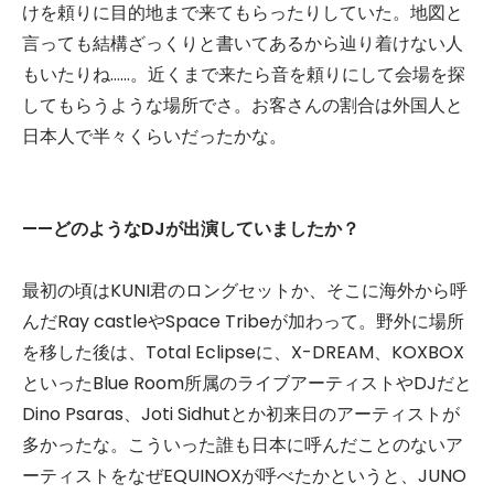
けを頼りに目的地まで来てもらったりしていた。地図と
言っても結構ざっくりと書いてあるから辿り着けない人
もいたりね……。近くまで来たら音を頼りにして会場を探
してもらうような場所でさ。お客さんの割合は外国人と
日本人で半々くらいだったかな。
——どのようなDJが出演していましたか？
最初の頃はKUNI君のロングセットか、そこに海外から呼
んだRay castleやSpace Tribeが加わって。野外に場所
を移した後は、Total Eclipseに、X-DREAM、KOXBOX
といったBlue Room所属のライブアーティストやDJだと
Dino Psaras、Joti Sidhutとか初来日のアーティストが
多かったな。こういった誰も日本に呼んだことのないア
ーティストをなぜEQUINOXが呼べたかというと、JUNO