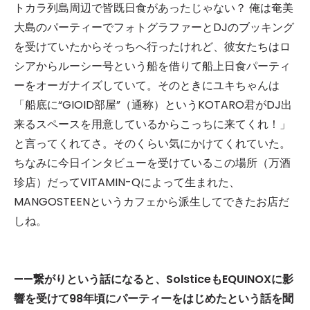
トカラ列島周辺で皆既日食があったじゃない？ 俺は奄美
大島のパーティーでフォトグラファーとDJのブッキング
を受けていたからそっちへ行ったけれど、彼女たちはロ
シアからルーシー号という船を借りて船上日食パーティ
ーをオーガナイズしていて。そのときにユキちゃんは
「船底に“GIOID部屋”（通称）というKOTARO君がDJ出
来るスペースを用意しているからこっちに来てくれ！」
と言ってくれてさ。そのくらい気にかけてくれていた。
ちなみに今日インタビューを受けているこの場所（万酒
珍店）だってVITAMIN-Qによって生まれた、
MANGOSTEENというカフェから派生してできたお店だ
しね。
——繋がりという話になると、SolsticeもEQUINOXに影
響を受けて98年頃にパーティーをはじめたという話を聞