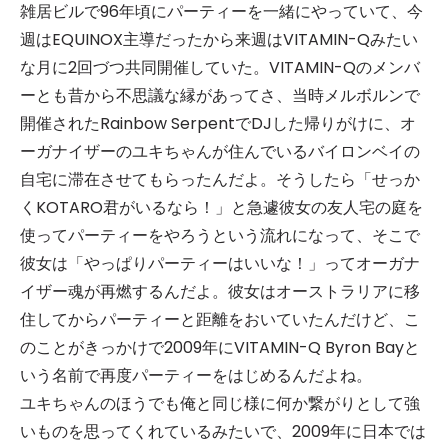
雑居ビルで96年頃にパーティーを一緒にやっていて、今
週はEQUINOX主導だったから来週はVITAMIN-Qみたい
な月に2回づつ共同開催していた。VITAMIN-Qのメンバ
ーとも昔から不思議な縁があってさ、当時メルボルンで
開催されたRainbow SerpentでDJした帰りがけに、オ
ーガナイザーのユキちゃんが住んでいるバイロンベイの
自宅に滞在させてもらったんだよ。そうしたら「せっか
くKOTARO君がいるなら！」と急遽彼女の友人宅の庭を
使ってパーティーをやろうという流れになって、そこで
彼女は「やっぱりパーティーはいいな！」ってオーガナ
イザー魂が再燃するんだよ。彼女はオーストラリアに移
住してからパーティーと距離をおいていたんだけど、こ
のことがきっかけで2009年にVITAMIN-Q Byron Bayと
いう名前で再度パーティーをはじめるんだよね。
ユキちゃんのほうでも俺と同じ様に何か繋がりとして強
いものを思ってくれているみたいで、2009年に日本では