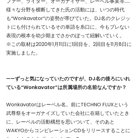
ファー、ライター、オーガナイザー、レーベル事業等……
様々な分野を横断してきた氏の活動には、いつの時代
も“Wonkavator”の姿勢が帯びていた。DJ名のクレジッ
トにも付けられているその単語を糸口に、今もブレない
表現の根本を幼少期までさかのぼって紐解いていく。
※この取材は2020年1月11日に1回目を、2回目を11月8日に
実施しました。
——ずっと気になっていたのですが、DJ名の後ろにいれ
ている“Wonkavator”は所属場所の名前なんですか？
Wonkavatorはレーベル名。前にTECHNO FLUXという
武尊祭をオーガナイズしていた会社に在籍していたとき
に、レーベルの活動構想を思いついて、そのあと
WAKYOからコンピレーションCDをリリースすることに