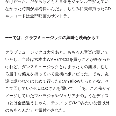
かけだった。だからもともと音楽をジャンルで捉えてい
なかった時間が結構長いんだよ。ちなみに去年買ったCD
やレコードは全部映画のサントラ。
——では、クラブミュージックの興味も映画から？
クラブミュージックは大分あと。もちろん音楽は聴いて
いたし、当時は六本木WAVEでCDを買うことが多かった
けれど、ダンスミュージックとはまったくの無縁。むし
ろ勝手な偏見を持っていて最初は嫌いだった。でも、友
達に誘われてはじめて行ったのがYellowだったかな。そ
こで回していたK.U.D.Oさんを聞いて、「あ、これ俺がイ
メージしていたマハラジャやジュリアナのようなディス
コとは全然違うじゃん。テクノってYMOみたいな音以外
のもあるんだ」と気付かされた。