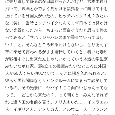
に寄り道して帰るのが日課だったんだけど、六本木通り
沿いで、映画とかでよく見かける親指を上に向けて手を
上げている外国人がいたの。ヒッチハイク？え？みたい
な（笑）。当時ヒッチハイクなんてまず日本では見かけ
ない光景だったから、ちょっと面白そうだと思って停ま
ってみると「マハラジャパレスまで乗せていってほし
い！」と。そんなところ知るわけもないし、とりあえず
車に乗せて言われるがまま運転していくと、着いた場所
が戦後すぐに出来たんじゃないかっていう木造の学生寮
みたいなボロ家。2階立ての長屋みたいなところに外国
人が60人くらい住んでいて、そこに招き入れられると、
彼らが国籍関係なくリビングルームに集まって談笑して
いるの。その光景に、ヤバイ！ここ面白いじゃんってな
って。「どこから来たの？」って聞くと、みんなそれぞ
れに違う国の名前を言う。チリ人もいたし、イスラエル
人、イギリス人、アメリカ人、ノルウェー人、フランス