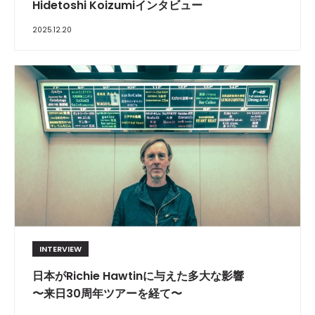
Hidetoshi Koizumiインタビュー
2025.12.20
INTERVIEW
日本がRichie Hawtinに与えた多大な影響
〜来日30周年ツアーを経て〜