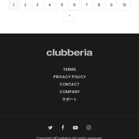
1
2
3
4
5
6
7
8
9
10
TERMS
PRIVACY POLICY
CONTACT
COMPANY
サポート
Copyright ©Clubberia All rights reserved.