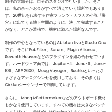
制作の大部分は、自分のスタジオで行いました。そこ
は、私の余ったお金がすべて消えていく場所でもありま
す。20世紀を代表する作家フランツ・カフカの小説『巣
穴』に出てくる地下空間のように、決して完成すること
がなく、どこか滑稽で、機材に溢れた場所なんです。
制作の中心となっているのはAbleton LiveとStudio One
です。そこにFabFilter、Serum、Plugin Alliance、
Seventh Heavenなどのプラグインを組み合わせていま
す。ハードウェア面では、Jupiter-4、Juno-6、Juno-
106、ARP 2600、Moog Voyager、Buchlaといったさ
まざまなアナログシンセを使用しており、その多くは
Cirklonシーケンサーで制御しています。
さらに、MoogやBettermakerなどのアウトボード機材
もかなり使用しています。すべての機材は大きなパッチ
ベイを経由し、最終的にはStuderのミキシングコンソー