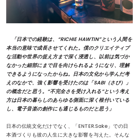
「日本での経験は、“RICHIE HAWTIN”という人間を
本当の意味で成長させてくれた。僕のクリエイティブ
な活動や世界の捉え方まで深く浸透し、以前は気づか
なかった細部にまで目を向けられるようになり、理解
できるようになったからね。日本の文化から学んだ考
えのなかで、強く影響を受けたのは「SABI（さび）」
の概念だと思う。“不完全さを受け入れる“という考え
方は日本の暮らしのあらゆる側面に深く根付いている
し、電子音楽の創作にも通じるものだと思う」
日本の伝統文化だけでなく、「ENTER.Sake」での日
本酒づくりも彼の人生に大きな影響を与えた。そんな