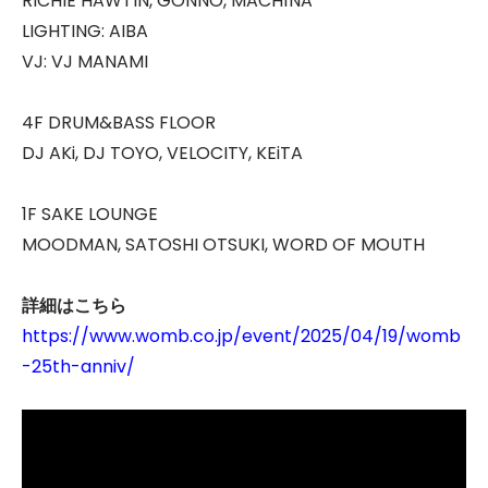
RICHIE HAWTIN, GONNO, MACHÌNA
LIGHTING: AIBA
VJ: VJ MANAMI
4F DRUM&BASS FLOOR
DJ AKi, DJ TOYO, VELOCITY, KEiTA
1F SAKE LOUNGE
MOODMAN, SATOSHI OTSUKI, WORD OF MOUTH
詳細はこちら
https://www.womb.co.jp/event/2025/04/19/womb
-25th-anniv/