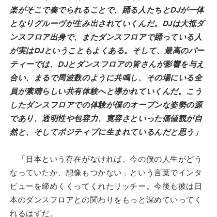
楽がそこで奏でられることで、踊る人たちとDJが一体
となりグルーヴが生み出されていくんだ。DJは大抵ダ
ンスフロア出身で、またダンスフロアで踊っている人
が実はDJということもよくある。そして、最高のパー
ティーでは、DJとダンスフロアの皆さんが影響を与え
合い、まるで周波数のように共鳴し、その場にいる全
員が素晴らしい共有体験へと導かれていくんだ。こう
したダンスフロアでの体験が僕のオープンな姿勢の源
であり、透明性や包容力、寛容さといった価値観が自
然と、そしてポジティブに生まれているんだと思う」
「日本という存在がなければ、今の僕の人生がどう
なっていたか、想像もつかない」という言葉でインタ
ビューを締めくくってくれたリッチー。今後も彼は日
本のダンスフロアとの関わりをもっと深めていってく
れるはずだ。