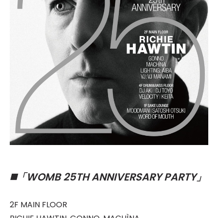
WOMB 25TH ANNIVERSARY PARTY
◼️「
」
2F MAIN FLOOR