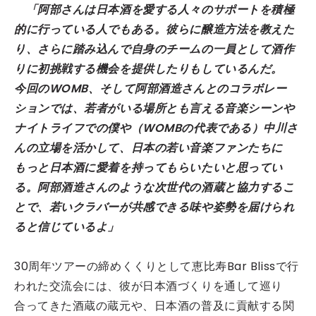
「阿部さんは日本酒を愛する人々のサポートを積極
的に行っている人でもある。彼らに醸造方法を教えた
り、さらに踏み込んで自身のチームの一員として酒作
りに初挑戦する機会を提供したりもしているんだ。
今回のWOMB、そして阿部酒造さんとのコラボレー
ションでは、若者がいる場所とも言える音楽シーンや
ナイトライフでの僕や（WOMBの代表である）中川さ
んの立場を活かして、日本の若い音楽ファンたちに
もっと日本酒に愛着を持ってもらいたいと思ってい
る。阿部酒造さんのような次世代の酒蔵と協力するこ
とで、若いクラバーが共感できる味や姿勢を届けられ
ると信じているよ」
30周年ツアーの締めくくりとして恵比寿Bar Blissで行
われた交流会には、彼が日本酒づくりを通して巡り
合ってきた酒蔵の蔵元や、日本酒の普及に貢献する関