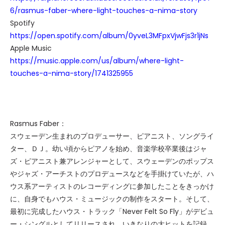
6/rasmus-faber-where-light-touches-a-nima-story
Spotify
https://open.spotify.com/album/0yveL3MFpxVjwFjs3r1jNs
Apple Music
https://music.apple.com/us/album/where-light-
touches-a-nima-story/1741325955
Rasmus Faber：
スウェーデン生まれのプロデューサー、ピアニスト、ソングライ
ター、ＤＪ。幼い頃からピアノを始め、音楽学校卒業後はジャ
ズ・ピアニスト兼アレンジャーとして、スウェーデンのポップス
やジャズ・アーチストのプロデュースなどを手掛けていたが、ハ
ウス系アーティストのレコーディングに参加したことをきっかけ
に、自身でもハウス・ミュージックの制作をスタート。そして、
最初に完成したハウス・トラック「Never Felt So Fly」がデビュ
ー・シングルとしてリリースされ、いきなりの大ヒットを記録。