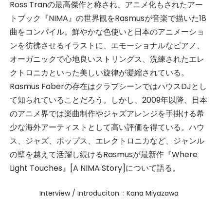
Ross Tranの最高傑作と称され、アニメ化もされたアー
トブック『NIMA』の世界観をRasmusが音楽で描いた18
曲をコンパイル。鮮やかな色使いと日本のアニメーショ
ンを彷彿させるイラストに、エモーショナルなピアノ、
オーガニックで心地良いストリングス、洗練されたエレ
クトロニカといった美しい旋律が凝縮されている。
Rasmus Faberの存在はクラブシーンではハウスDJとし
て知られていることだろう。しかし、2009年以降、日本
のアニメ界では楽曲制作やジャズアレンジを手掛ける希
少な海外アーティストとして高い評価を得ている。ハウ
ス、ジャズ、ポップス、エレクトロニカなど、ジャンル
の壁を越えて活躍し続けるRasmusが最新作『Where
Light Touches』[A NIMA Story]について語る。
Interview / Introduciton : Kana Miyazawa