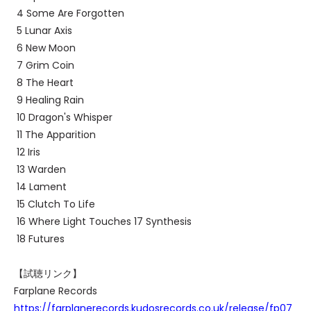
4 Some Are Forgotten
5 Lunar Axis
6 New Moon
7 Grim Coin
8 The Heart
9 Healing Rain
10 Dragon's Whisper
11 The Apparition
12 Iris
13 Warden
14 Lament
15 Clutch To Life
16 Where Light Touches 17 Synthesis
18 Futures
【試聴リンク】
Farplane Records
https://farplanerecords.kudosrecords.co.uk/release/fp07