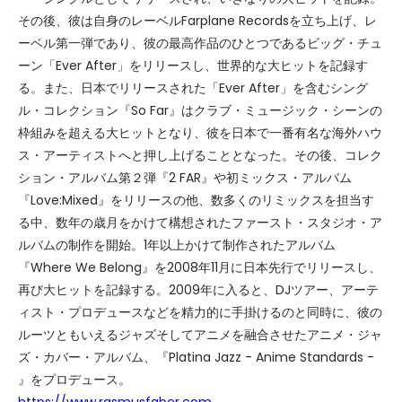
その後、彼は自身のレーベルFarplane Recordsを立ち上げ、レ
ーベル第一弾であり、彼の最高作品のひとつであるビッグ・チュ
ーン「Ever After」をリリースし、世界的な大ヒットを記録す
る。また、日本でリリースされた「Ever After」を含むシング
ル・コレクション『So Far』はクラブ・ミュージック・シーンの
枠組みを超える大ヒットとなり、彼を日本で一番有名な海外ハウ
ス・アーティストへと押し上げることとなった。その後、コレク
ション・アルバム第２弾『2 FAR』や初ミックス・アルバム
『Love:Mixed』をリリースの他、数多くのリミックスを担当す
る中、数年の歳月をかけて構想されたファースト・スタジオ・ア
ルバムの制作を開始。1年以上かけて制作されたアルバム
『Where We Belong』を2008年11月に日本先行でリリースし、
再び大ヒットを記録する。2009年に入ると、DJツアー、アーテ
ィスト・プロデュースなどを精力的に手掛けるのと同時に、彼の
ルーツともいえるジャズそしてアニメを融合させたアニメ・ジャ
ズ・カバー・アルバム、『Platina Jazz - Anime Standards -
』をプロデュース。