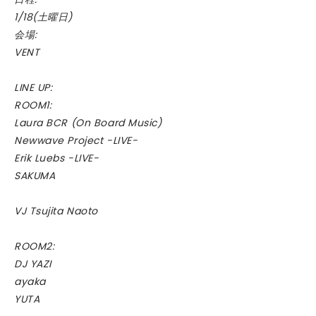
1/18(土曜日)
会場:
VENT
LINE UP:
ROOM1:
Laura BCR (On Board Music)
Newwave Project -LIVE-
Erik Luebs -LIVE-
SAKUMA
VJ Tsujita Naoto
ROOM2:
DJ YAZI
ayaka
YUTA