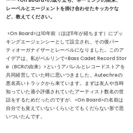
ーー <On Board>の成り立ち、ネーミングの由来、
レーベルとエージェントを掛け合わせたキッカケな
ど、教えてください。
<On Board>は10年前（ほぼ11年が経ちます）にブッ
キングエージェンシーとして設立され、その後パー
ティオーガナイザーとレーベルになりました。このア
イデアは、私がベルリンで<Bass Cadet Record Stor
e（BCRの由来）>というアパレルとレコードストアを
共同経営していた時に思いつきました、Autechreの
悪名高いトラックから来ています。まずは友人や当時
知っていた過小評価されていたアーティスト数名の世
話をするためだったのですが、<On Board>の名前は
自分でも覚えていないくらいとてもくだらない形で思
いついたんです。