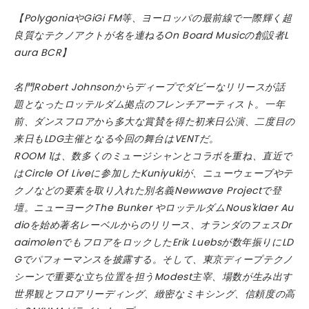
​【PolygoniaやGiGi FM等、ヨーロッパの最前線で一際輝く超
良質なテクノアクトが名を連ねるOn Board Musicの創設者L
aura BCR】
名門Robert Johnsonからディープでダビーなリリースが話
題となったロッテルダム拠点のフレンチアーティスト。一年
前、ダンスフロアから多大な賞賛を得た初来日公演、二度目の
来日もLDG主催となる今回の舞台はVENTだ。
ROOM 1は、数多くのミュージシャンとコラボを重ね、直近で
はCircle Of Liveに参加したKuniyukiが、ニューウェーブやテ
クノなどの要素を取り入れた別名義Newwave Projectで登
壇。ニューヨークThe Bunker やロッテルダムNous'klaer Au
dioを始め著名レーベルからのリリース、オランダのフェスDr
aaimolenでもフロアをロックしたErik Luebsが数年振りにLD
Gでパフォーマンスを披露する。そして、東京ディープテクノ
シーンで重要な立ち位置を担うModest主宰、場数が生み出す
世界観とフロアリーディング、緻密なミキシング、信頼度の高