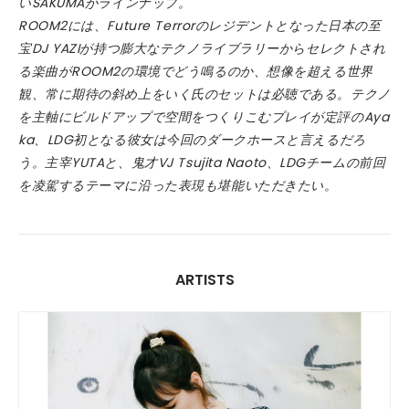
いSAKUMAがラインナップ。
ROOM2には、Future Terrorのレジデントとなった日本の至
宝DJ YAZIが持つ膨大なテクノライブラリーからセレクトされ
る楽曲がROOM2の環境でどう鳴るのか、想像を超える世界
観、常に期待の斜め上をいく氏のセットは必聴である。テクノ
を主軸にビルドアップで空間をつくりこむプレイが定評のAya
ka、LDG初となる彼女は今回のダークホースと言えるだろ
う。主宰YUTAと、鬼才VJ Tsujita Naoto、LDGチームの前回
を凌駕するテーマに沿った表現も堪能いただきたい。
ARTISTS