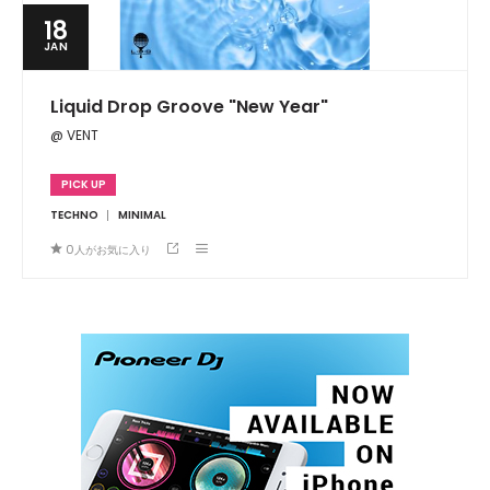
18
JAN
Liquid Drop Groove "New Year"
@ VENT
PICK UP
TECHNO
MINIMAL
0
人がお気に入り