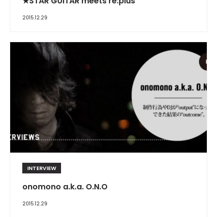
★STAR GUiTAR meets re:plus
2015.12.29
INTERVIEW
onomono a.k.a. O.N.O
2015.12.29