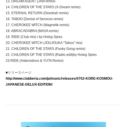
13. DREAM AGENT (JAIA remix)
14. CHILDREN OF THE STARS (X-Dream remix)
15. ETERNAL RETURN (Deedrah remix)
16. TABOO (Denial of Services remix)
17. CHEROKEE WITCH (Magnetik remix)
18. ABRACADABRA (MASA remix)
19. RIDE (Club mix) / by Holeg Spies
20. CHEROKEE WITCH (JOUJOUKA “Taboo” mix)
21. CHILDREN OF THE STARS (Funky Gong remix)
22. CHILDREN OF THE STARS (Radio edit)by Holeg Spies
23.RIDE (Asteroidnos & YUTA Remix)
■リリースページ
http://www.clubberia.com/ja/music/releases/4702-KORE-KOSMOU-
JAPANESE-DELUX-EDITION/