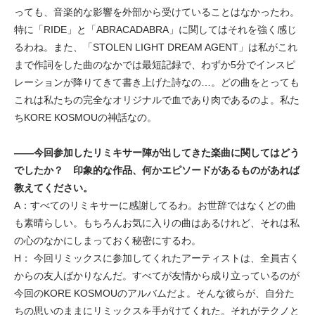
っても、音楽的な影響を外部から受けていることはなかったわ。
特に「RIDE」と「ABRACADABRA」に関してはそれを強く感じ
るわね。また、「STOLEN LIGHT DREAM AGENT」は私がこれ
まで作詞をした曲のなかでは最短記録で、わずか5分でインスピ
レーションが降りてきて書き上げた詩なの…。どの曲をとっても
これは私たちの完全なオリジナルで血であり肉であるのよ。私た
ちKORE KOSMOUの神話なの。
――今回参加したリミキサー陣が出してきた楽曲に関してはどう
でしたか？ 印象的な作品、何かエピソードがあるものがあれば
教えてください。
A：すべてのリミキサーに感謝してるわ。お世辞ではなくどの曲
も素晴らしい。もちろんお気に入りの曲はあるけれど、それは私
の心のなかにしまっておく秘密にするわ。
H： 今回リミックスに参加してくれたアーティストは、全員古く
からの友人ばかりなんだ。すべてが友情から成り立っているのが
今回のKORE KOSMOUのアルバムだよ。そんな彼らが、自分た
ちの思いのままにリミックスを手がけてくれた。それがテクノと