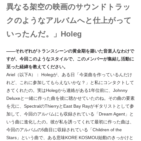
異なる架空の映画のサウンドトラッ
クのようなアルバムへと仕上がって
いったんだ。」Holeg
――それぞれがトランスシーンの黄金期を築いた音楽人なわけで
すが、今回このようなスタイルで、このメンバーが集結し活動に
至った経緯を教えてください。
Ariel（以下A）： Holegが、ある日「今楽曲を作っているんだけ
れど、これに参加してもらえないかな？」と私にコンタクトして
きてくれたの。実はHolegから連絡がある1年位前に、Johnny
Deluxeと一緒に作った曲を彼に聴かせていたのね。その曲の要素
を元に、SpectralのThierryとEast Bay Rayがギタリストとして参
加して、今回のアルバムにも収録されている「Dream Agent」と
いう曲に進化したの。彼が私を誘ってくれて最初に作った曲は、
今回のアルバムの5曲目に収録されている「Children of the
Stars」という曲で、ある意味KORE KOSMOU始動のきっかけと