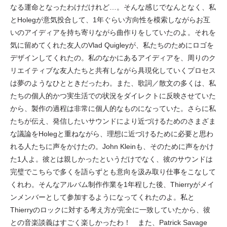
なる運命となったわけだけれど…。そんな感じでなんとなく、私
とHolegが意気投合して、1年ぐらい方向性を模索しながらお互
いのアイディアを持ち寄りながら曲作りをしていたのよ。それを
気に留めてくれた友人のVlad Quigleyが、私たちのためにロゴを
デザインしてくれたの。私のなかにあるアイディアを、周りのク
リエイティブな友人たちと共有しながら具現化していくプロセス
は夢のようなひとときだったわ。また、歌詞／散文の多くは、私
たちの個人的かつ実生活での状況をダイレクトに反映させていた
から、製作の過程は非常に個人的なものになっていた。さらに私
たちが伝え、発信したいサウンドにより近づけるためのさまざま
な議論をHolegと重ねながら、理想に近づけるために必要と思わ
れる人たちに声をかけたの。John Kleinも、そのために声をかけ
た1人よ。彼とは親しかったというだけでなく、彼のサウンドは
完璧でこちらで多くを語らずとも意向を汲み取り仕事をこなして
くれわ。そんなアルバム制作作業を1年程した後、Thierryがメイ
ンメンバーとして参加するようになってくれたのよ。私と
Thierryのロックに対する考え方が完全に一致していたから、彼
との音楽談義はすごく楽しかったわ！ また、Patrick Savage