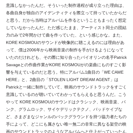
意識しなかったんだ。そういった制作過程が成り立った理由は、
各曲自身が独自のアイデンティティを際立って持っていたからだ
と思う。だから当時はアルバムを作るということもまったく想定
していなかったんだ。ただ感じたまま、アーティスト同士の団結
力のみで2年間かけて曲を作っていた、という感じかな。また、
KORE KOSMOUのサウンドが映像的に聴こえるのには理由があ
って、僕は2006年から映画音楽の制作を手がけるようになって
いたのだけれども、その際に知り合ったバイオリンの名手Patrick
Savageとの作曲作業がKORE KOSMOUがの楽曲にものすごく影
響を与えているのだと思う。特にアルバム1曲目の「WE CAME
HERE」と、2曲目の「STOLEN LIGHT DREAM AGENT」は
Patrickと一緒に制作していて、映画のサウンドトラックをすごく
意識しているのが聴いていてわかってもらえると思うんだ。こう
やって KORE KOSMOUのサウンドはクラシック、映画音楽、パ
ンク、グラムロック、サイケデリックテクノ、バッドケイブな
ど、さまざまなジャンルのバックグラウンドを持つ協力者たちの
手によって、どこにも属さない唯一無二の非常に異なる架空の映
画のサウンドトラックのようなアルバムへと仕上がっていったん