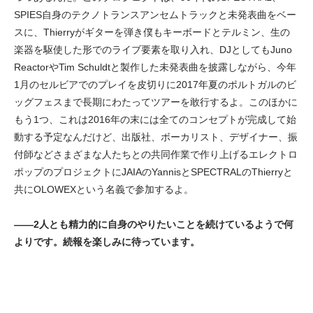
SPIES自身のテクノトランスアンセムトラックと未発表曲をベー
スに、Thierryがギターを弾き僕もキーボードとテルミン、生の
楽器を駆使した形でのライブ要素を取り入れ、DJとしてもJuno
ReactorやTim Schuldtと製作した未発表曲を披露しながら、今年
1月のセルビアでのプレイを皮切りに2017年夏のポルトガルのビ
ッグフェスまで長期にわたってツアーを敢行するよ。このほかに
もう1つ、これは2016年の末には全てのコンセプトが完成して始
動する予定なんだけど、出版社、ボーカリスト、デザイナー、振
付師などさまざまな人たちとの共同作業で作り上げるエレクトロ
ポップのプロジェクトにJAIAのYannisとSPECTRALのThierryと
共にOLOWEXという名義で参加するよ。
――2人とも精力的に自身のやりたいことを続けているようで何
よりです。続報を楽しみに待っています。