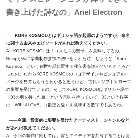
書き上げた詩なの」Ariel Electron
――KORE KOSMOUとはギリシャ語が起源のようですが、命名
に関する由来やエピソードがあれば教えてください。
A：KORE KOSMOUは「コスモスの聖母」を意味してるの。
Holegが私に楽曲制作参加の誘いをくれた時、ちょうど「Kore
Kosmou」という創世神話に関する秘伝書を読んでいたところだ
ったの。だからKORE KOSMOUのロゴデザインやビジュアルイ
メージを見てもらうとわかると思うけど、古代エジプトやローマ
の影響を受けているの。そしてKORE KOSMOUはギリシャ語で
「93の羽を持った翼」という意味を持っていて、93という数字
は「WILL&LOVE」（欲望と愛）を意味する数字でもあるわ。
――今回、音楽的に影響を受けたアーティスト、ジャンルなど
があれば教えてください。
A：今回の製作に関しては、皆とアイディアを共有することはあ