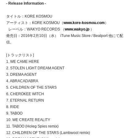
- Release Information -
タイトル：KORE KOSMOU
アーティスト：KORE KOSMOU（
www.kore-kosmou.com
）
レーベル：WAKYO RECORDS （
www.wakyo.jp
）
発売日：2016年2月10日（水） iTune Music Store / Beatport 他にて配
信。
[トラックリスト]
1. WE CAME HERE
2. STOLEN LIGHT DREAM AGENT
3. DREMA AGENT
4. ABRACADABRA
5. CHILDREN OF THE STARS
6. CHEROKEE WITCH
7. ETERNAL RETURN
8. RIDE
9. TABOO
10. WE CREATE REALITY
11. TABOO (Holeg Spies remix)
12. CHILDREN OF THE STARS (Lambwool remix)