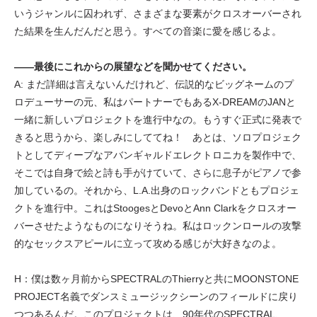
いうジャンルに囚われず、さまざまな要素がクロスオーバーされ
た結果を生んだんだと思う。すべての音楽に愛を感じるよ。
――最後にこれからの展望などを聞かせてください。
A: まだ詳細は言えないんだけれど、伝説的なビッグネームのプ
ロデューサーの元、私はパートナーでもあるX-DREAMのJANと
一緒に新しいプロジェクトを進行中なの。もうすぐ正式に発表で
きると思うから、楽しみにしててね！ あとは、ソロプロジェク
トとしてディープなアバンギャルドエレクトロニカを製作中で、
そこでは自身で絵と詩も手がけていて、さらに息子がピアノで参
加しているの。それから、L.A.出身のロックバンドともプロジェ
クトを進行中。これはStoogesとDevoとAnn Clarkをクロスオー
バーさせたようなものになりそうね。私はロックンロールの攻撃
的なセックスアピールに立って攻める感じが大好きなのよ。
H：僕は数ヶ月前からSPECTRALのThierryと共にMOONSTONE
PROJECT名義でダンスミュージックシーンのフィールドに戻り
つつあるんだ。このプロジェクトは、90年代のSPECTRAL、