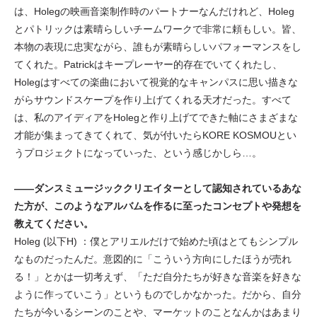
は、Holegの映画音楽制作時のパートナーなんだけれど、Holeg
とパトリックは素晴らしいチームワークで非常に頼もしい。皆、
本物の表現に忠実ながら、誰もが素晴らしいパフォーマンスをし
てくれた。Patrickはキープレーヤー的存在でいてくれたし、
Holegはすべての楽曲において視覚的なキャンパスに思い描きな
がらサウンドスケープを作り上げてくれる天才だった。すべて
は、私のアイディアをHolegと作り上げてできた軸にさまざまな
才能が集まってきてくれて、気が付いたらKORE KOSMOUとい
うプロジェクトになっていった、という感じかしら…。
――ダンスミュージッククリエイターとして認知されているあな
た方が、このようなアルバムを作るに至ったコンセプトや発想を
教えてください。
Holeg (以下H) ：僕とアリエルだけで始めた頃はとてもシンプル
なものだったんだ。意図的に「こういう方向にしたほうが売れ
る！」とかは一切考えず、「ただ自分たちが好きな音楽を好きな
ように作っていこう」というものでしかなかった。だから、自分
たちが今いるシーンのことや、マーケットのことなんかはあまり