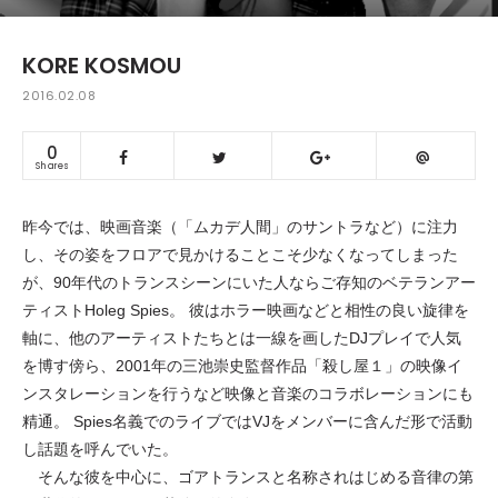
KORE KOSMOU
2016.02.08
0
Shares
昨今では、映画音楽（「ムカデ人間」のサントラなど）に注力
し、その姿をフロアで見かけることこそ少なくなってしまった
が、90年代のトランスシーンにいた人ならご存知のベテランアー
ティストHoleg Spies。 彼はホラー映画などと相性の良い旋律を
軸に、他のアーティストたちとは一線を画したDJプレイで人気
を博す傍ら、2001年の三池崇史監督作品「殺し屋１」の映像イ
ンスタレーションを行うなど映像と音楽のコラボレーションにも
精通。 Spies名義でのライブではVJをメンバーに含んだ形で活動
し話題を呼んでいた。
そんな彼を中心に、ゴアトランスと名称されはじめる音律の第