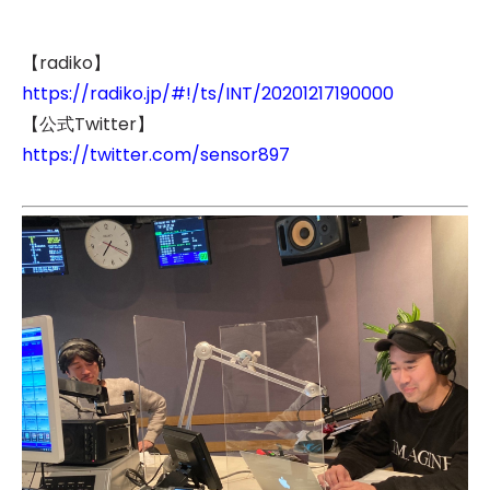
【radiko】
https://radiko.jp/#!/ts/INT/20201217190000
【公式Twitter】
https://twitter.com/sensor897