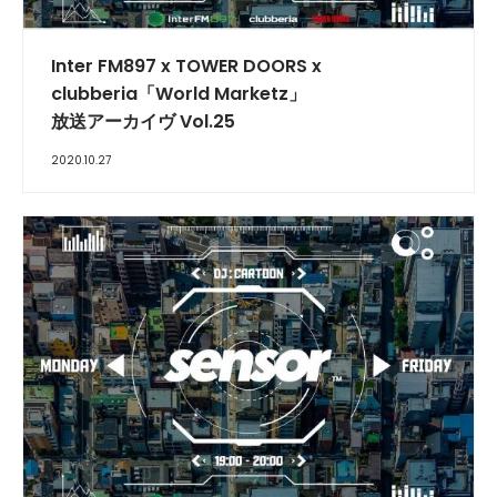
Inter FM897 x TOWER DOORS x
clubberia「World Marketz」
放送アーカイヴ Vol.25
2020.10.27
INTERVIEW