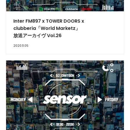
INTERVIEW
Inter FM897 x TOWER DOORS x
clubberia「World Marketz」
放送アーカイヴ Vol.26
2020.11.05
INTERVIEW