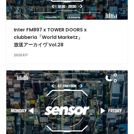
INTERVIEW
Inter FM897 x TOWER DOORS x
clubberia「World Marketz」
放送アーカイヴ Vol.28
2020.11.17