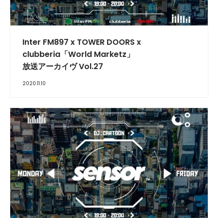
INTERVIEW
Inter FM897 x TOWER DOORS x
clubberia「World Marketz」
放送アーカイヴ Vol.27
2020.11.10