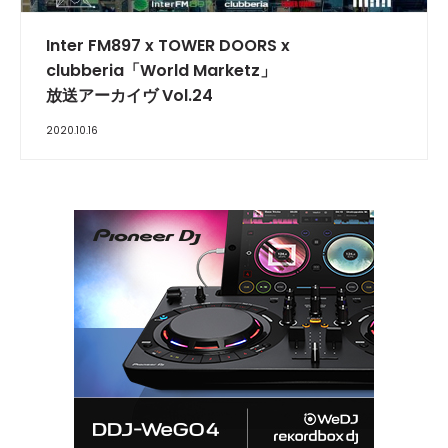
Inter FM897 x TOWER DOORS x
clubberia「World Marketz」
放送アーカイヴ Vol.24
2020.10.16