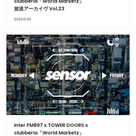
clubberia「World Marketz」
放送アーカイヴ Vol.23
2020.10.09
INTERVIEW
Inter FM897 x TOWER DOORS x
clubberia「World Marketz」