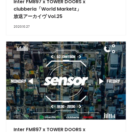
Inter FM897 x TOWER DOORS x
clubberia「World Marketz」
放送アーカイヴ Vol.25
2020.10.27
INTERVIEW
Inter FM897 x TOWER DOORS x