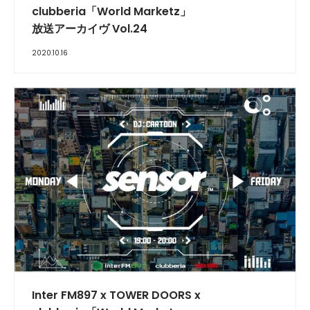
clubberia「World Marketz」
放送アーカイヴ Vol.24
2020.10.16
INTERVIEW
Inter FM897 x TOWER DOORS x