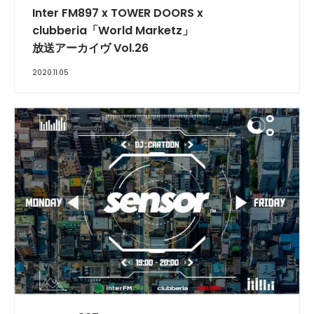
Inter FM897 x TOWER DOORS x
clubberia「World Marketz」
放送アーカイヴ Vol.26
2020.11.05
INTERVIEW