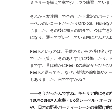
ミキサーを揃えて家で少しづつ練習していま
それから友達同士で企画した下北沢のパーティで初め
ーベルのレコードだったりOrbital、Flu
じました。その後に知人の紹介で、今は亡き
になり、通ってプレイしている内にどんどん
Ree.Kというのは、子供の頃からの呼び名
でした（笑）。そのあとすぐに後悔したり、
まです。昔は確かにRee-Kの表記がたびた
Ree.Kと送っても、なぜか雑誌の編集部やオ
もありました。何でですかね？
――そうだったんですね。キャリア的にその
TSUYOSHIさん主宰・UK発レーベル・オーガナイ
や、日本の野外パーティーシーンの先駆け的な