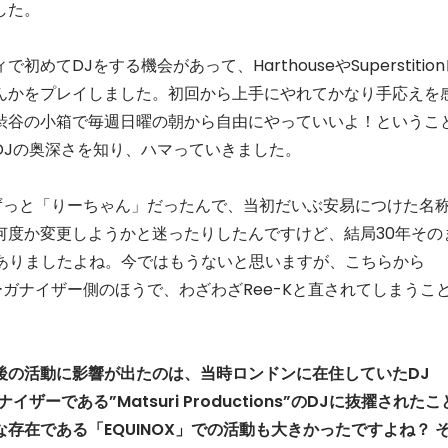
した。
てDJをする機会があって、HarthouseやSuperstition
keなんかをプレイしました。初回から上手にやれてかなり手応えを
渋谷の小箱で毎週日曜の朝から自由にやっていいよ！というこ
DJの奥深さを知り、ハマっていきました。
がずっと「りーちゃん」だったんで、当初だいぶ安易につけた名
何度か変更しようかと迷ったりしたんですけど、結局30年その
びありましたよね。今ではもうないと思いますが、こちらから
ーガナイザー側のほうで、わざわざRee-Kと直されてしまうこ
後の活動に影響が出たのは、当時ロンドンに在住していたDJ
ザーである”Matsuri Productions”のDJに抜擢されたこ
存在である「EQUINOX」での活動も大きかったですよね？ 