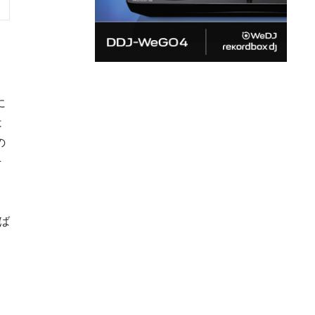
に
は
の
そ
フ
ば
く
、