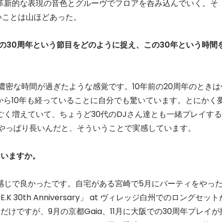
革新的な表現の音色とグルーヴでフロアを呑み込んでいく。そ
いことは山ほどあった。
の30周年という節目をどのように捉え、この30年という時間
濃密な時間が過ぎたような感覚です。10年前の20周年のときは
こから10年も経っていることに自分でも驚いています。とにかく
く増えていて、ちょうど30代のDJさん達とも一緒プレイする
てやっぱり長いんだと、そういうことで実感しています。
ていますか。
感じで良かったです。自宅がある宮崎で5月にパーティをやっ
 30th Anniversary」 at ヴィレッジ白州でのロングセット
けですが、9月の京都Gaia、11月に大阪での30周年プレイが