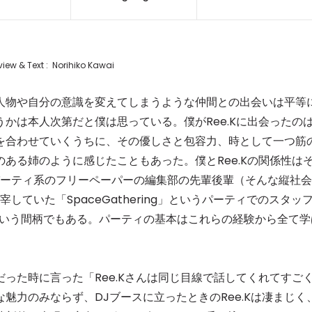
view & Text : Norihiko Kawai
物や自分の意識を変えてしまうような仲間との出会いは平等
かは本人次第だと僕は思っている。僕がRee.Kに出会ったの
を合わせていくうちに、その優しさと包容力、時として一つ筋
ある姉のように感じたこともあった。僕とRee.Kの関係性は
いうパーティ系のフリーペーパーの編集部の先輩後輩（そんな縦社会
宰していた「SpaceGathering」というパーティでのスタッ
DJという間柄でもある。パーティの基本はこれらの経験から全て学
た時に言った「Ree.Kさんは同じ目線で話してくれてすご
魅力のみならず、DJブースに立ったときのRee.Kは凄まじく