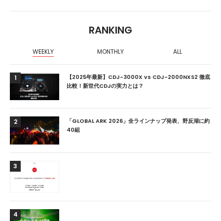
RANKING
WEEKLY
MONTHLY
ALL
【2025年最新】CDJ-3000X vs CDJ-2000NXS2 徹底
1
比較！新世代CDJの実力とは？
「GLOBAL ARK 2026」全ラインナップ発表、野反湖に約
2
40組
3
4