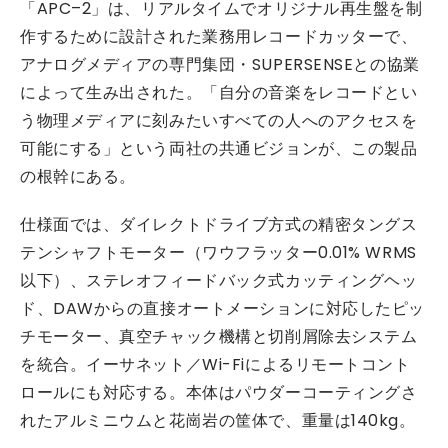
「APC–2」は、リアルタイムでオリジナル再生盤を制
作するために設計された業務用レコードカッターで、
アナログメディアの専門集団・SUPERSENSEとの協業
によって生み出された。「自分の音楽をレコードとい
う物理メディアに刻みたいすべての人へのアクセスを
可能にする」という両社の共通ビジョンが、この製品
の根幹にある。
仕様面では、ダイレクトドライブ方式の精密タングス
テンシャフトモーター（ワウフラッター0.01% WRMS
以下）、ステレオフィードバック式カッティングヘッ
ド、DAWからの直接オートメーションに対応したピッ
チモーター、真空チャック機構と切削屑除去システム
を統合。イーサネット／Wi-Fiによるリモートコント
ロールにも対応する。本体はパウダーコーティングさ
れたアルミニウムと花崗岩の筐体で、重量は140kg。