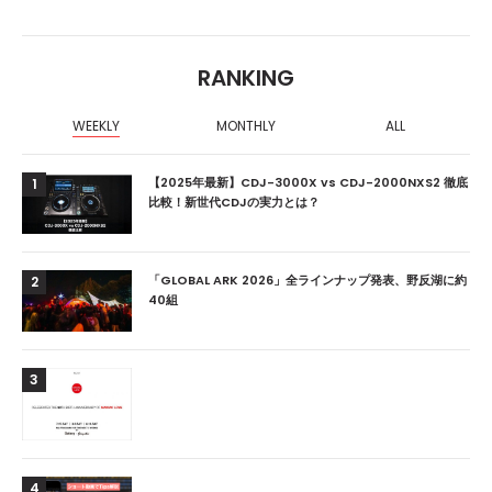
RANKING
WEEKLY
MONTHLY
ALL
【2025年最新】CDJ-3000X vs CDJ-2000NXS2 徹底
1
比較！新世代CDJの実力とは？
「GLOBAL ARK 2026」全ラインナップ発表、野反湖に約
2
40組
3
4