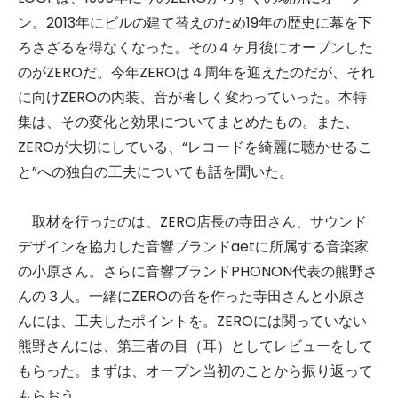
ン。2013年にビルの建て替えのため19年の歴史に幕を下
ろさざるを得なくなった。その４ヶ月後にオープンした
のがZEROだ。今年ZEROは４周年を迎えたのだが、それ
に向けZEROの内装、音が著しく変わっていった。本特
集は、その変化と効果についてまとめたもの。また、
ZEROが大切にしている、“レコードを綺麗に聴かせるこ
と”への独自の工夫についても話を聞いた。
取材を行ったのは、ZERO店長の寺田さん、サウンド
デザインを協力した音響ブランドaetに所属する音楽家
の小原さん。さらに音響ブランドPHONON代表の熊野さ
んの３人。一緒にZEROの音を作った寺田さんと小原さ
んには、工夫したポイントを。ZEROには関っていない
熊野さんには、第三者の目（耳）としてレビューをして
もらった。まずは、オープン当初のことから振り返って
もらおう。