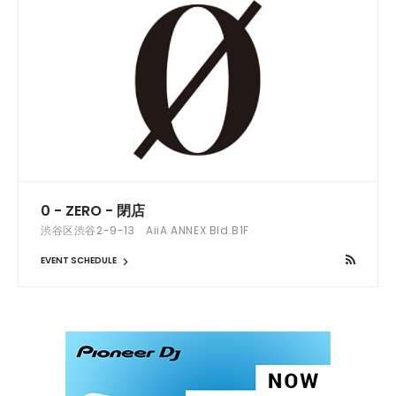
0 - ZERO - 閉店
渋谷区渋谷2-9-13 AiiA ANNEX Bld.B1F
EVENT SCHEDULE