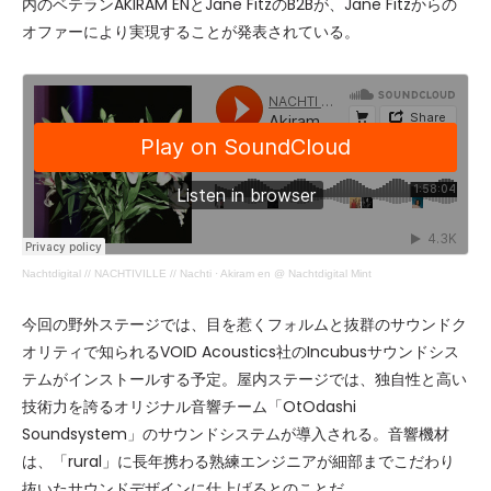
内のベテランAKIRAM ENとJane FitzのB2Bが、Jane Fitzからの
オファーにより実現することが発表されている。
Nachtdigital // NACHTIVILLE // Nachti
·
Akiram en @ Nachtdigital Mint
今回の野外ステージでは、目を惹くフォルムと抜群のサウンドク
オリティで知られるVOID Acoustics社のIncubusサウンドシス
テムがインストールする予定。屋内ステージでは、独自性と高い
技術力を誇るオリジナル音響チーム「OtOdashi
Soundsystem」のサウンドシステムが導入される。音響機材
は、「rural」に長年携わる熟練エンジニアが細部までこだわり
抜いたサウンドデザインに仕上げるとのことだ。