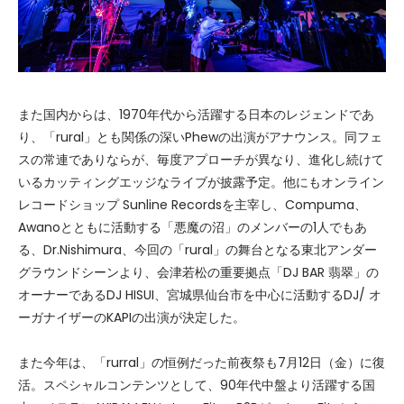
また国内からは、1970年代から活躍する日本のレジェンドであ
り、「rural」とも関係の深いPhewの出演がアナウンス。同フェ
スの常連でありならが、毎度アプローチが異なり、進化し続けて
いるカッティングエッジなライブが披露予定。他にもオンライン
レコードショップ Sunline Recordsを主宰し、Compuma、
Awanoとともに活動する「悪魔の沼」のメンバーの1人でもあ
る、Dr.Nishimura、今回の「rural」の舞台となる東北アンダー
グラウンドシーンより、会津若松の重要拠点「DJ BAR 翡翠」の
オーナーであるDJ HISUI、宮城県仙台市を中心に活動するDJ/ オ
ーガナイザーのKAPIの出演が決定した。
また今年は、「rurral」の恒例だった前夜祭も7月12日（金）に復
活。スペシャルコンテンツとして、90年代中盤より活躍する国