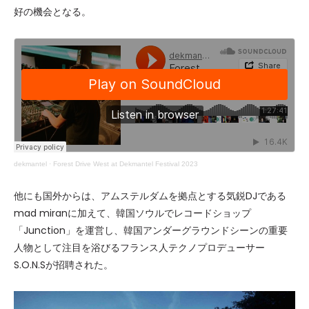
好の機会となる。
dekmantel
·
Forest Drive West at Dekmantel Festival 2023
他にも国外からは、アムステルダムを拠点とする気鋭DJである
mad miranに加えて、韓国ソウルでレコードショップ
「Junction」を運営し、韓国アンダーグラウンドシーンの重要
人物として注目を浴びるフランス人テクノプロデューサー
S.O.N.Sが招聘された。