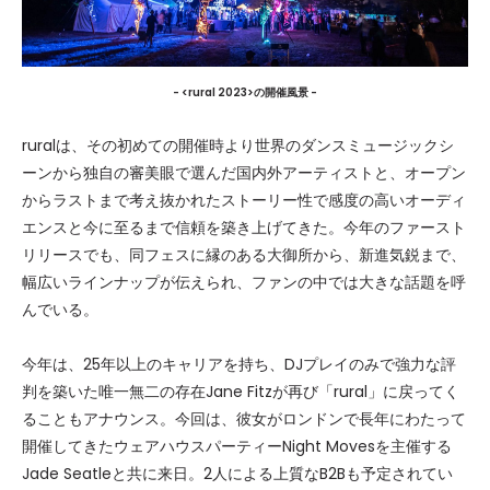
- <rural 2023>の開催風景 -
ruralは、その初めての開催時より​世界のダンスミュージックシ
ーンから独自の審美眼で選んだ国内外アーティストと、オープン
からラストまで考え抜かれたストーリー性で感度の高いオーディ
エンスと今に至るまで信頼を築き上げてきた。今年のファースト
リリースでも、同フェスに縁のある大御所から、新進気鋭まで、
幅広いラインナップが伝えられ、ファンの中では大きな話題を呼
んでいる。
今年は、25年以上のキャリアを持ち、DJプレイのみで強力な評
判を築いた唯一無二の存在Jane Fitzが再び「rural」に戻ってく
ることもアナウンス。今回は、彼女がロンドンで長年にわたって
開催してきたウェアハウスパーティーNight Movesを主催する
Jade Seatleと共に来日。2人による上質なB2Bも予定されてい