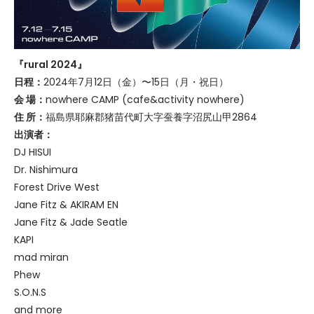
『rural 2024』
日程：
2024年7月12日（金）〜15日（月・祝日）
会 場：
nowhere CAMP (cafe&activity nowhere)
住 所：
福島県耶麻郡猪苗代町大字蚕養字沼尻山甲2864
出演者：
DJ HISUI
Dr. Nishimura
Forest Drive West
Jane Fitz & AKIRAM EN
Jane Fitz & Jade Seatle
KAPI
mad miran
Phew
S.O.N.S
and more