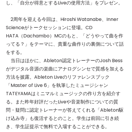
し、「自分が得意とするLiveの使用方法」をプレゼン。
2周年を迎える今回は、Hiroshi Watanabe、Inner
Scienceがトークセッションに登場。CD
HATA（Dachambo）MCのもと、「どうやって曲を作
ってる？」をテーマに、貴重な曲作りの裏側について話
をする。
当日はほかに、Ableton認定トレーナーのJosh Bess
がデジタル音源の楽曲にアナログシンセで質感を加える
方法を披露。Ableton Liveのリファレンスブック
「Master of Live 6」を執筆したミュージシャン
TATEYAMAはミニマルミュージックの作り方を紹介す
る。また昨年好評だったLiveや音楽制作についての質
問・疑問に認定トレーナーが答えてくれる「Ableton駆
け込み寺」も復活するとのこと。学生は前回に引き続
き、学生証提示で無料で入場することができる。