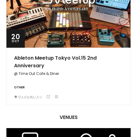
20
OCT
Ableton Meetup Tokyo Vol.15 2nd
Anniversary
@ Time Out Cafe & Diner
OTHER
0
人がお気に入り
VENUES