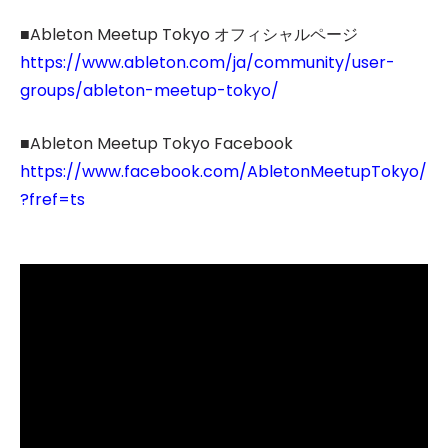
■Ableton Meetup Tokyo オフィシャルページ
https://www.ableton.com/ja/community/user-
groups/ableton-meetup-tokyo/
■Ableton Meetup Tokyo Facebook
https://www.facebook.com/AbletonMeetupTokyo/
?fref=ts