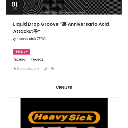
01
JUL
Liquid Drop Groove ”裏 Anniversario Acid
Attackの巻”
@ heavy sick ZERO
PICK UP
TECHNO
TRANCE
0
人がお気に入り
VENUES