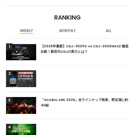
RANKING
WEEKLY
MONTHLY
ALL
【2025年最新】CDJ-3000X vs CDJ-2000NXS2 徹底
1
比較！新世代CDJの実力とは？
2
「GLOBAL ARK 2026」全ラインナップ発表、野反湖に約
3
40組
4