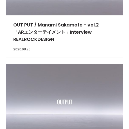
BLOGGER
OUT PUT / Manami Sakamoto - vol.2
「ARエンターテイメント」Interview -
REALROCKDESIGN
2020.08.26