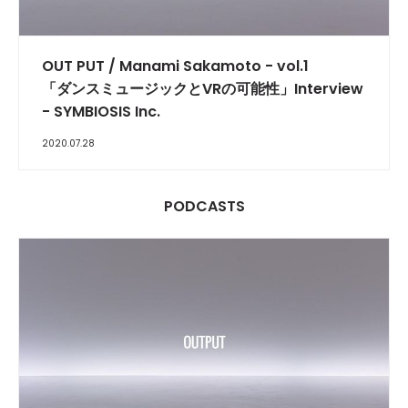
BLOGGER
OUT PUT / Manami Sakamoto - vol.1
「ダンスミュージックとVRの可能性」Interview
- SYMBIOSIS Inc.
2020.07.28
PODCASTS