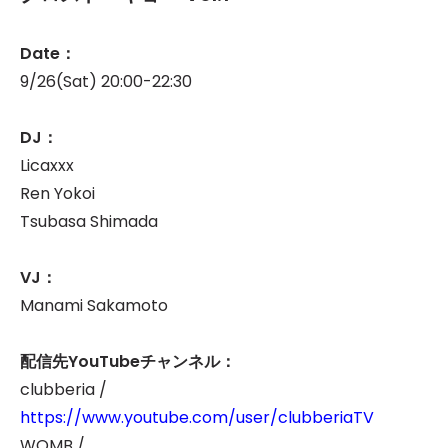
Date：
9/26(Sat) 20:00-22:30
DJ：
Licaxxx
Ren Yokoi
Tsubasa Shimada
VJ：
Manami Sakamoto
配信先YouTubeチャンネル：
clubberia /
https://www.youtube.com/user/clubberiaTV
WOMB /