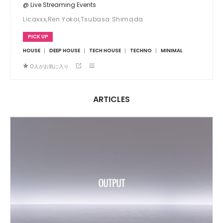
@ Live Streaming Events
Licaxxx,Ren Yokoi,Tsubasa Shimada
PICK UP
HOUSE
DEEP HOUSE
TECH HOUSE
TECHNO
MINIMAL
0
人がお気に入り
ARTICLES