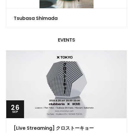
Tsubasa Shimada
EVENTS
26
SEP
[Live Streaming] クロストーキョー