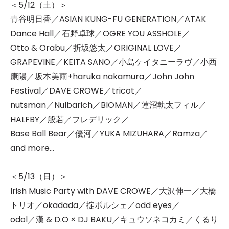
＜5/12（土）＞
青谷明日香／ASIAN KUNG-FU GENERATION／ATAK
Dance Hall／石野卓球／OGRE YOU ASSHOLE／
Otto & Orabu／折坂悠太／ORIGINAL LOVE／
GRAPEVINE／KEITA SANO／小島ケイタニーラヴ／小西
康陽／坂本美雨+haruka nakamura／John John
Festival／DAVE CROWE／tricot／
nutsman／Nulbarich／BIOMAN／蓮沼執太フィル／
HALFBY／般若／フレデリック／
Base Ball Bear／優河／YUKA MIZUHARA／Ramza／
and more...
＜5/13（日）＞
Irish Music Party with DAVE CROWE／大沢伸一／大橋
トリオ／okadada／掟ポルシェ／odd eyes／
odol／漢 & D.O × DJ BAKU／キュウソネコカミ／くるり