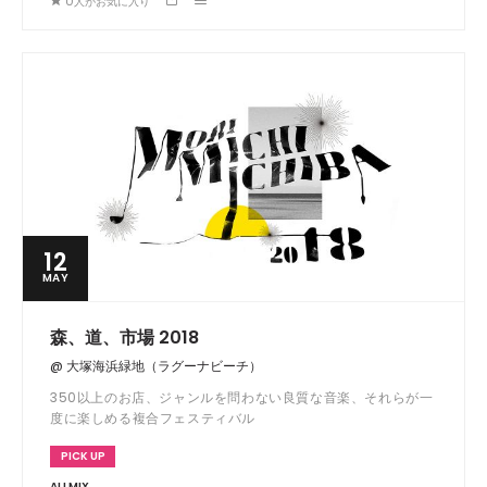
0
人がお気に入り
12
MAY
森、道、市場 2018
@ 大塚海浜緑地（ラグーナビーチ）
350以上のお店、ジャンルを問わない良質な音楽、それらが一
度に楽しめる複合フェスティバル
PICK UP
ALLMIX