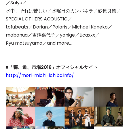
／Salyu／
水中、それは苦しい／水曜日のカンパネラ／砂原良徳／
SPECIAL OTHERS ACOUSTIC／
tofubeats／Dorian／Polaris／Michael Kaneko／
mabanua／吉澤嘉代子／yonige／Licaxxx／
Ryu matsuyama／and more...
■
「森、道、市場2018」オフィシャルサイト
http://mori-michi-ichiba.info/