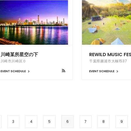
川崎某所星空の下
REWILD MUSIC FE
川崎市川崎区０
千葉県勝浦市大楠1537
EVENT SCHEDULE
EVENT SCHEDULE
3
4
5
6
7
8
9