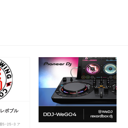
 （レボブル
-25-3 ア