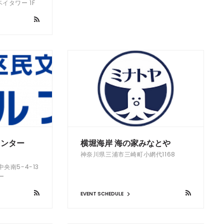
イタワー 1F
センター
横堀海岸 海の家みなとや
神奈川県三浦市三崎町小網代1168
央南5-4-13
ー
EVENT SCHEDULE