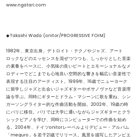
www.ngatari.com
◆Takashi Wada (onitor/PROGRESSIVE FOrM)
1982年、東京出身。デトロイト・テクノやジャズ、アート
ロックなどのエッセンスを混ぜつつつも、しっかりとした音楽
の素養をベースに、小気味の良いビートとエモーショナルなメ
ロディーでどこまでも心地良い空間的な響きを幅広い音楽性で
表現する注目のアーティスト。1999年、16歳でニューヨーク
に留学しジャズと出会いジャズギターやボサノヴァなど音楽理
論を学ぶ。同時にギターとドラム・マシーンに歌を重ね、シン
ガーソングライター的な作曲活動を開始。2002年、19歳の時
にパリに移住。パリでは大学に通いながらジャズギターとクラ
シックピアノを学び、同時にコンピューターでの作曲を始め
る。2004年、ドイツonitorレーベルよりデビュー・アルバム
「meguro」を若干21歳でリリース。風景を描写したアンビエ