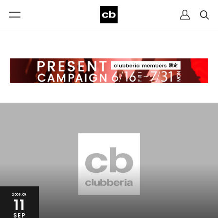
2009.09
11
SEP