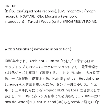
LINE UP:
[DJ]DJ tao(Liquid note records), [LIVE]mophONE (moph
record)、NGATARI、Oba Masahiro (symbolic
interaction)、Takashi Wada (onitor/PROGRESSIVE FOrM),
◆Oba Masahiro(symbolic interaction)
1988年生まれ。Ambient Quartet "ねむり"主宰するほか、
ラップトップでのソロ/コラボレーションにより、電子音楽か
ら現代ジャズを横断して演奏する。これまでにsim、大友良英
氏、一ノ瀬響氏、伊藤まく氏、Hair Stylistics、Headphone
Scienceらと共演を重ねたほか、ダンサー川口ゆい氏、ヤエ
ル・シュネル氏らによる"Project HEREing Loss"に音響として
参加し、2008年に赤レンガ倉庫にて公演を行う。2009年にFr
ans de Waad(NL), set in sand(US)らをremixに迎えCD"p