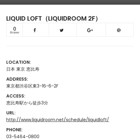
LIQUID LOFT（LIQUIDROOM 2F）
0
Shares
LOCATION:
日本 東京 恵比寿
ADDRESS:
東京都渋谷区東3-16-6-2F
ACCESS:
恵比寿駅から徒歩3分
URL:
http://www.liquidroom.net/schedule/liquidloft/
PHONE:
03-5464-0800