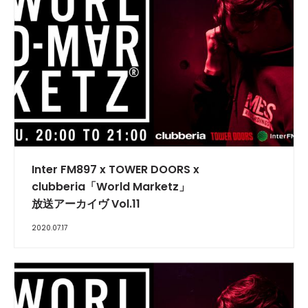
INTERVIEW
Inter FM897 x TOWER DOORS x
clubberia「World Marketz」
放送アーカイヴ Vol.11
2020.07.17