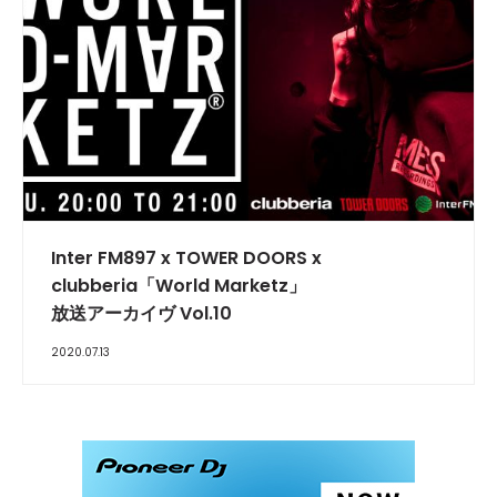
INTERVIEW
Inter FM897 x TOWER DOORS x
clubberia「World Marketz」
放送アーカイヴ Vol.10
2020.07.13