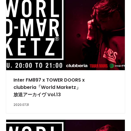
INTERVIEW
Inter FM897 x TOWER DOORS x
clubberia「World Marketz」
放送アーカイヴ Vol.13
2020.07.31