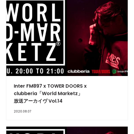
INTERVIEW
Inter FM897 x TOWER DOORS x
clubberia「World Marketz」
放送アーカイヴ Vol.14
2020.08.07