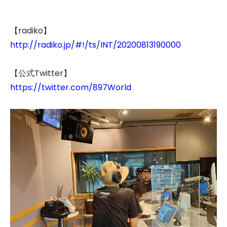
【radiko】
http://radiko.jp/#!/ts/INT/20200813190000
【公式Twitter】
https://twitter.com/897World