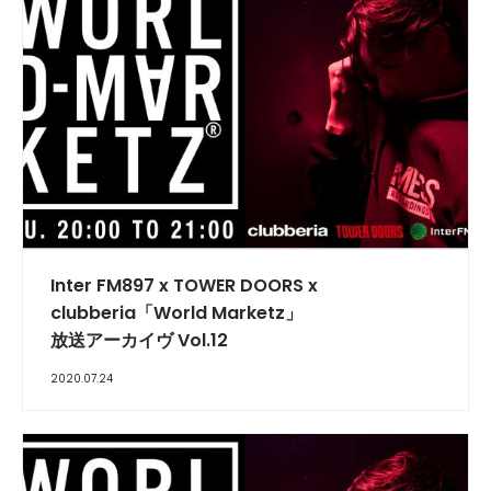
INTERVIEW
Inter FM897 x TOWER DOORS x
clubberia「World Marketz」
放送アーカイヴ Vol.12
2020.07.24