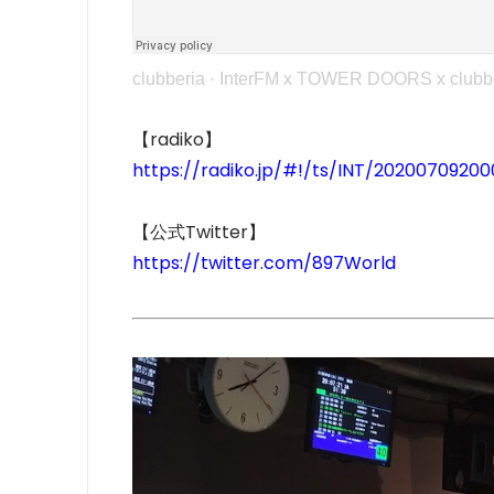
clubberia
·
InterFM x TOWER DOORS x clubbe
【radiko】
https://radiko.jp/#!/ts/INT/2020070920
【公式Twitter】
https://twitter.com/897World