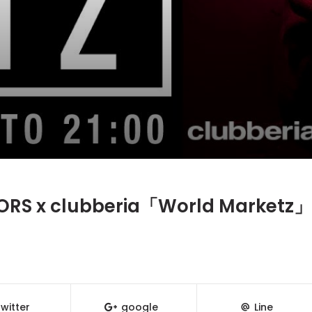
OORS x clubberia「World Marketz」
witter
google
Line