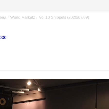
ria「World Marketz」Vol.10 Snippets (2020/07/09)
0000