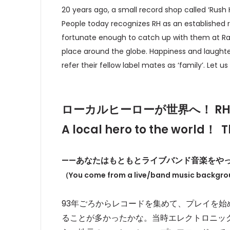
20 years ago, a small record shop called ‘Rush
People today recognizes RH as an established r
fortunate enough to catch up with them at Rai
place around the globe. Happiness and laughter
refer their fellow label mates as ‘family’. Let 
ローカルヒーローが世界へ！ RH
A local hero to the world
！
Th
——
あなたはもともとライブバンド音楽をやっ
（You come from a live/band music backgrou
93年ごろからレコードを集めて、プレイを始
ることが多かったかな。当時エレクトロニッ