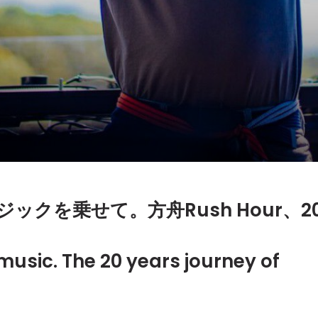
クを乗せて。方舟Rush Hour、2
usic. The 20 years journey of