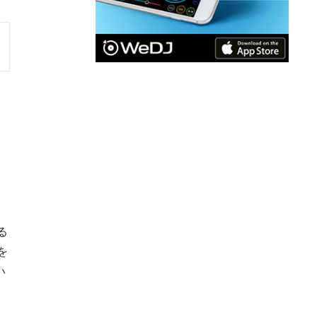
る
を
い