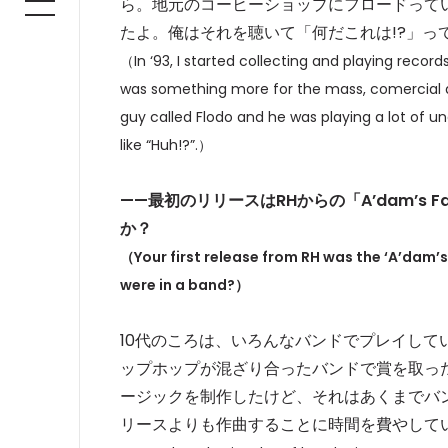
ら。地元のコーヒーショップにフロードっていうや
たよ。俺はそれを聴いて「何だこれは!?」っ
（In ‘93, I started collecting and playing record
was something more for the mass, comercial at 
guy called Flodo and he was playing a lot of u
like “Huh!?”.）
——
最初のリリースはRHからの「A’dam’s 
か？
（
Your first release from RH was the ‘A’dam’
were in a band?
）
10代のころは、いろんなバンドでプレイしていて
ップホップが混ざり合ったバンドで賞を取った
ージックを制作したけど、それはあくまでバ
リースよりも作曲することに時間を費やして