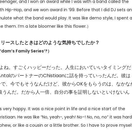
 teenager, and I won an award while I was with a band called the
h Hip-Hop, and we won award in ‘99. Before that I did DJ sets a
ulate what the band would play. It was like demo style, I spent 
se them. I’m a late bloomer like this flower.）
eries」をリリースしたときはどのような気持ちでしたか？
A’dam’s Family Series’?）
だよね。すごくハッピーだった。人生においていいタイミングだ
alのパートナーのChistiaanに話を持っていったんだ。彼は
合で、今でもそうなんだけど、彼からOKをもらうのは、なかな
扱うんだ。だから人一倍、自分の事を証明しないといけないん
 very happy. It was a nice point in life and a nice start of the
hristiaan. He was like “No, yeah-, yeah! No-! No, no, no” it was hard
phew, or like a cousin or a little brother. So I have to prove mysel