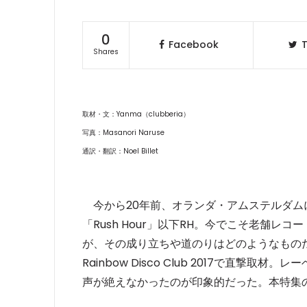
0
Facebook
T
Shares
取材・文：Yanma（clubberia）
写真：Masanori Naruse
通訳・翻訳：Noel Billet
今から20年前、オランダ・アムステルダム
「Rush Hour」以下RH。今でこそ老舗
が、その成り立ちや道のりはどのようなもの
Rainbow Disco Club 2017で直
声が絶えなかったのが印象的だった。本特集の最