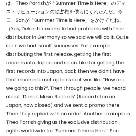
は、Theo Parrishが「Summer Time is Here」のディ
ストリビューションの独占権を僕らにくれたんだ。今
日、Sanが「Summer Time is Here」をかけてたね。
（Yes, Delsin for example had problems with their
distributor in Germany so we said we will do it. Quite
soon we had ‘small’ successes. For example
distributing the first release, getting the first
records into Japan, and so on. Like for getting the
first records into Japan, back then we didn’t have
that much internet options so it was like “How are
we going to this?”. Then through people we heard
about ‘Dance Music Records’ (Record store in
Japan, now closed) and we sent a promo there.
Then they replied with an order. Another example is
Theo Parrish giving us the exclusive distribution
rights worldwide for ‘Summer Time is Here’. San