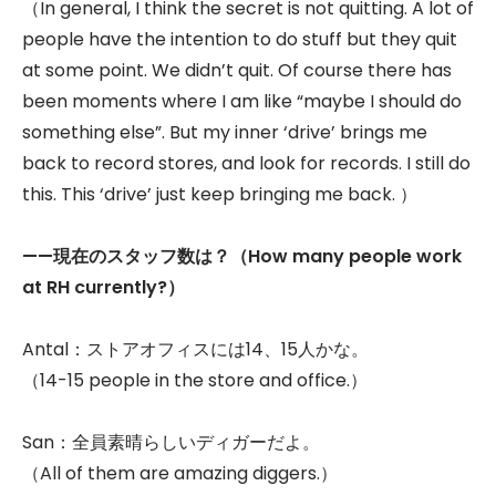
（In general, I think the secret is not quitting. A lot of
people have the intention to do stuff but they quit
at some point. We didn’t quit. Of course there has
been moments where I am like “maybe I should do
something else”. But my inner ‘drive’ brings me
back to record stores, and look for records. I still do
this. This ‘drive’ just keep bringing me back. ）
——
現在のスタッフ数は？（How many people work
at RH currently?）
Antal：ストアオフィスには14、15人かな。
（14-15 people in the store and office.）
San：全員素晴らしいディガーだよ。
（All of them are amazing diggers.）