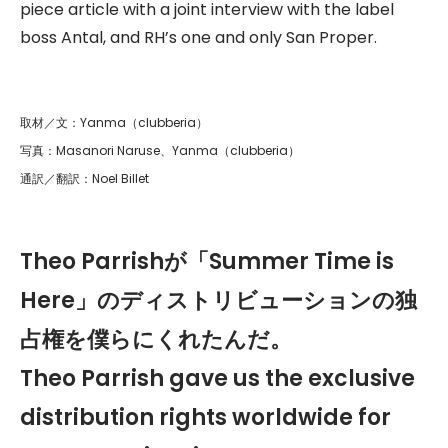
piece article with a joint interview with the label
boss Antal, and RH’s one and only San Proper.
取材／文：
Yanma（clubberia）
写真：Masanori Naruse、Yanma（clubberia）
通訳／翻訳：Noel Billet
Theo Parrish
が「Summer Time is
Here」のディストリビューションの独
占権を僕らにくれたんだ。
Theo Parrish gave us the exclusive
distribution rights worldwide for