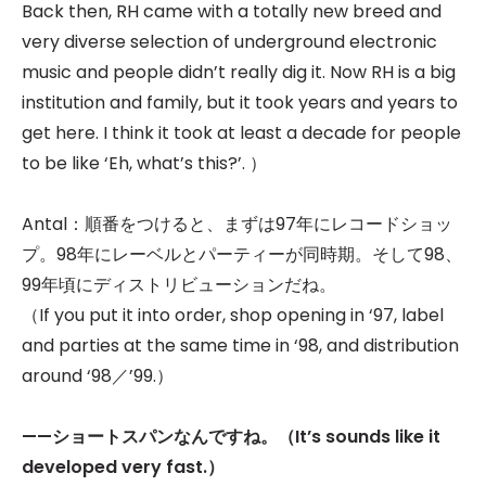
Back then, RH came with a totally new breed and
very diverse selection of underground electronic
music and people didn’t really dig it. Now RH is a big
institution and family, but it took years and years to
get here. I think it took at least a decade for people
to be like ‘Eh, what’s this?’. ）
Antal：順番をつけると、まずは97年にレコードショッ
プ。98年にレーベルとパーティーが同時期。そして98、
99年頃にディストリビューションだね。
（If you put it into order, shop opening in ‘97, label
and parties at the same time in ‘98, and distribution
around ‘98／’99.）
——
ショートスパンなんですね。（It’s sounds like it
developed very fast.）