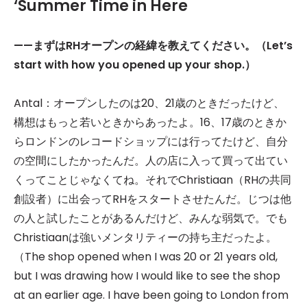
‘Summer Time in Here
——
まずはRHオープンの経緯を教えてください。（Let’s
start with how you opened up your shop.）
Antal：オープンしたのは20、21歳のときだったけど、
構想はもっと若いときからあったよ。16、17歳のときか
らロンドンのレコードショップには行ってたけど、自分
の空間にしたかったんだ。人の店に入って買って出てい
くってことじゃなくてね。それでChristiaan（RHの共同
創設者）に出会ってRHをスタートさせたんだ。じつは他
の人と試したことがあるんだけど、みんな弱気で。でも
Christiaanは強いメンタリティーの持ち主だったよ。
（The shop opened when I was 20 or 21 years old,
but I was drawing how I would like to see the shop
at an earlier age. I have been going to London from