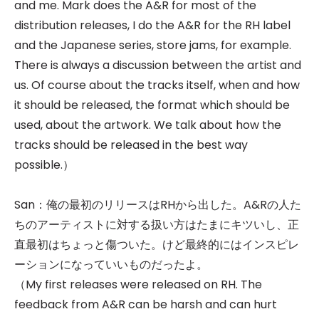
and me. Mark does the A&R for most of the
distribution releases, I do the A&R for the RH label
and the Japanese series, store jams, for example.
There is always a discussion between the artist and
us. Of course about the tracks itself, when and how
it should be released, the format which should be
used, about the artwork. We talk about how the
tracks should be released in the best way
possible.）
San：俺の最初のリリースはRHから出した。A&Rの人た
ちのアーティストに対する扱い方はたまにキツいし、正
直最初はちょっと傷ついた。けど最終的にはインスピレ
ーションになっていいものだったよ。
（My first releases were released on RH. The
feedback from A&R can be harsh and can hurt