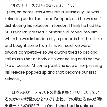
ーベルのリリース第1号になったわけだよ。
（Yes, his name was Andi Hart a British guy. He was
releasing under the name Deepart, and he was self
distributing his releases in London. I think he had like
500 records pressed. Christiaan bumped into him
when he was in London buying records for the store
and bought some from him. As I said, we were
always competitive so we always tried to get and
sell music that nobody else was selling and that we
like of course. At some point the idea of re-pressing
his release popped up and that became our first
release.）
——
日本人のアーティストの作品も多くリリースしてい
るのがRHの特徴のひとつですよね。その最たるものが寺
田創一さんの作品で。（One thing that is unique