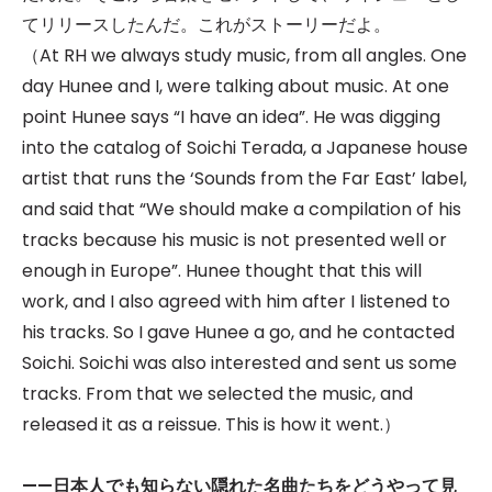
てリリースしたんだ。これがストーリーだよ。
（At RH we always study music, from all angles. One
day Hunee and I, were talking about music. At one
point Hunee says “I have an idea”. He was digging
into the catalog of Soichi Terada, a Japanese house
artist that runs the ‘Sounds from the Far East’ label,
and said that “We should make a compilation of his
tracks because his music is not presented well or
enough in Europe”. Hunee thought that this will
work, and I also agreed with him after I listened to
his tracks. So I gave Hunee a go, and he contacted
Soichi. Soichi was also interested and sent us some
tracks. From that we selected the music, and
released it as a reissue. This is how it went.）
——
日本人でも知らない隠れた名曲たちをどうやって見