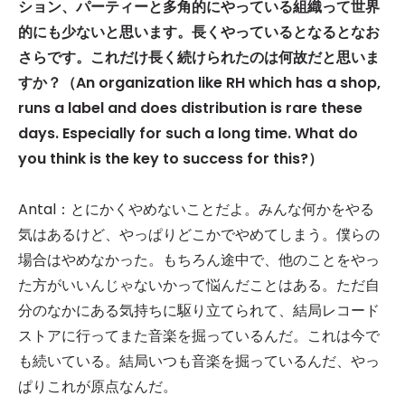
ション、パーティーと多角的にやっている組織って世界
的にも少ないと思います。長くやっているとなるとなお
さらです。これだけ長く続けられたのは何故だと思いま
すか？（An organization like RH which has a shop,
runs a label and does distribution is rare these
days. Especially for such a long time. What do
you think is the key to success for this?）
Antal：とにかくやめないことだよ。みんな何かをやる
気はあるけど、やっぱりどこかでやめてしまう。僕らの
場合はやめなかった。もちろん途中で、他のことをやっ
た方がいいんじゃないかって悩んだことはある。ただ自
分のなかにある気持ちに駆り立てられて、結局レコード
ストアに行ってまた音楽を掘っているんだ。これは今で
も続いている。結局いつも音楽を掘っているんだ、やっ
ぱりこれが原点なんだ。