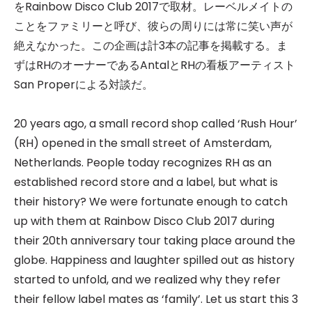
をRainbow Disco Club 2017で取材。レーベルメイトの
ことをファミリーと呼び、彼らの周りには常に笑い声が
絶えなかった。この企画は計3本の記事を掲載する。ま
ずはRHのオーナーであるAntalとRHの看板アーティスト
San Properによる対談だ。
20 years ago, a small record shop called ‘Rush Hour’
(RH) opened in the small street of Amsterdam,
Netherlands. People today recognizes RH as an
established record store and a label, but what is
their history? We were fortunate enough to catch
up with them at Rainbow Disco Club 2017 during
their 20th anniversary tour taking place around the
globe. Happiness and laughter spilled out as history
started to unfold, and we realized why they refer
their fellow label mates as ‘family’. Let us start this 3