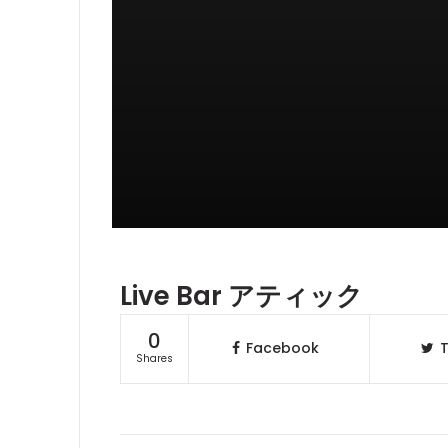
Live Bar アティック
0
Facebook
T
Shares