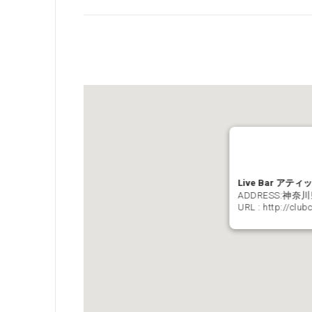
Live Bar アティ
ADDRESS:神
URL :
http://clubc