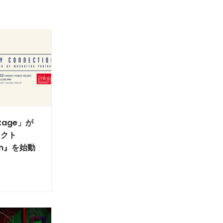
rtage」が
ェクト
ion』を始動