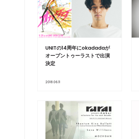
UNITの14周年にokadadaが
オープントゥーラストで出演
決定
2018.06.11