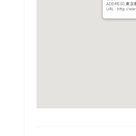
ADDRESS:東京
URL :
http://ww