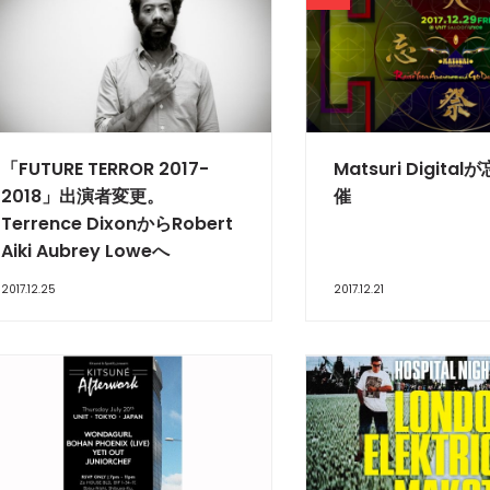
「FUTURE TERROR 2017-
Matsuri Digit
2018」出演者変更。
催
Terrence DixonからRobert
Aiki Aubrey Loweへ
2017.12.25
2017.12.21