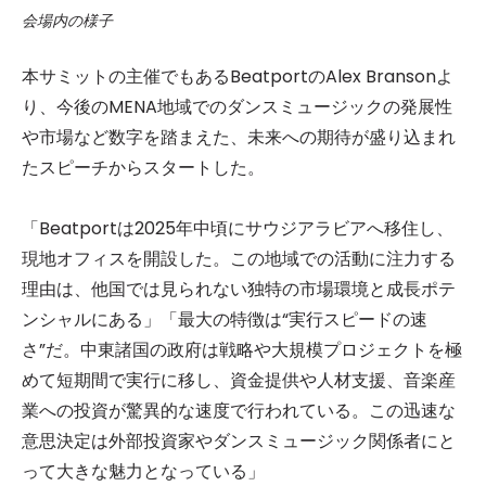
会場内の様子
本サミットの主催でもあるBeatportのAlex Bransonよ
り、今後のMENA地域でのダンスミュージックの発展性
や市場など数字を踏まえた、未来への期待が盛り込まれ
たスピーチからスタートした。
「Beatportは2025年中頃にサウジアラビアへ移住し、
現地オフィスを開設した。この地域での活動に注力する
理由は、他国では見られない独特の市場環境と成長ポテ
ンシャルにある」
「最大の特徴は“実行スピードの速
さ”だ。中東諸国の政府は戦略や大規模プロジェクトを極
めて短期間で実行に移し、資金提供や人材支援、音楽産
業への投資が驚異的な速度で行われている。この迅速な
意思決定は外部投資家やダンスミュージック関係者にと
って大きな魅力となっている」