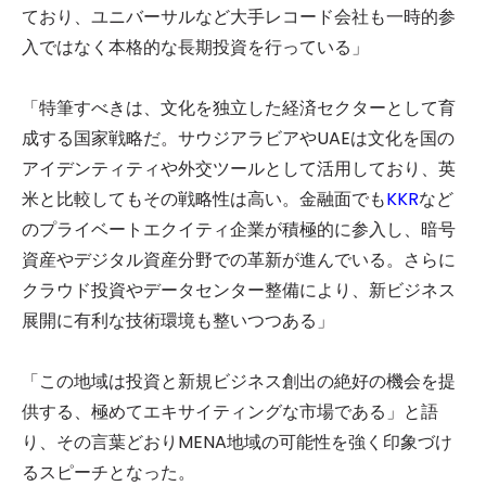
ており、ユニバーサルなど大手レコード会社も一時的参
入ではなく本格的な長期投資を行っている」
「特筆すべきは、文化を独立した経済セクターとして育
成する国家戦略だ。サウジアラビアやUAEは文化を国の
アイデンティティや外交ツールとして活用しており、英
米と比較してもその戦略性は高い。金融面でも
KKR
など
のプライベートエクイティ企業が積極的に参入し、暗号
資産やデジタル資産分野での革新が進んでいる。さらに
クラウド投資やデータセンター整備により、新ビジネス
展開に有利な技術環境も整いつつある」
「この地域は投資と新規ビジネス創出の絶好の機会を提
供する、極めてエキサイティングな市場である」と語
り、その言葉どおりMENA地域の可能性を強く印象づけ
るスピーチとなった。