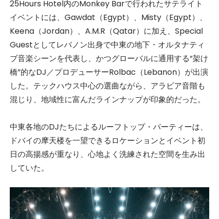
25Hours Hotel内のMonkey Barで行われたサテライト
イベントには、Gawdat（Egypt）、Misty（Egypt）、
Keena（Jordan）、A.M.R（Qatar）に加え、Special
Guestとしてレバノン出身で中東の地下・オルタナティ
ブ音楽シーンを代表し、かつグローバルに通用する“架け
橋”的なDJ／プロデューサーRolbac（Lebanon）が出演
した。テックハウス中心の選曲ながら、アラビア音階も
混じり、地域性に富んだラインナップが印象的だった。
中東各地のDJたちによるルーフトップ・パーティーは、
ドバイの摩天楼を一望できるロケーションとイベント初
日の高揚感が重なり、心地よく洗練された空間を生み出
していた。