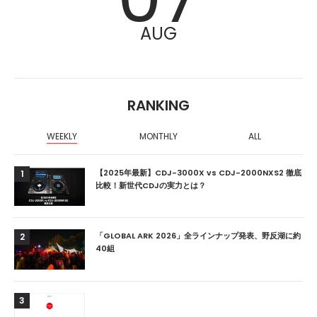
AUG
RANKING
WEEKLY
MONTHLY
ALL
【2025年最新】CDJ-3000X vs CDJ-2000NXS2 徹底
1
比較！新世代CDJの実力とは？
「GLOBAL ARK 2026」全ラインナップ発表、野反湖に約
2
40組
3