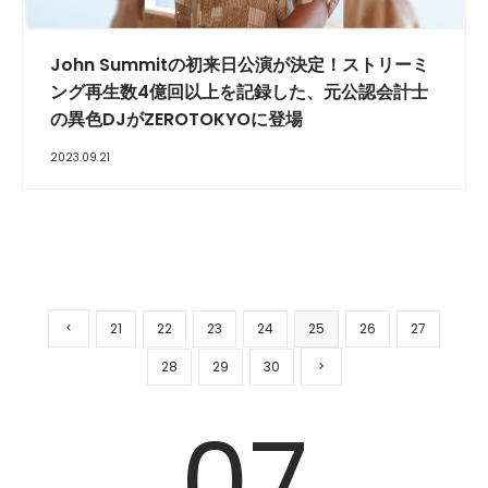
John Summitの初来日公演が決定！ストリーミ
ング再生数4億回以上を記録した、元公認会計士
の異色DJがZEROTOKYOに登場
2023.09.21
21
22
23
24
25
26
27
28
29
30
07