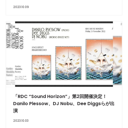
2023.10.09
「RDC “Sound Horizon”」第2回開催決定！
Danilo Plessow、DJ Nobu、Dee Diggsらが出
演
2023.10.03