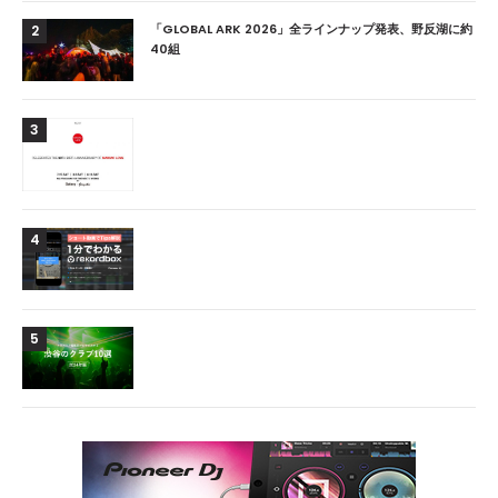
「GLOBAL ARK 2026」全ラインナップ発表、野反湖に約
2
40組
3
4
5