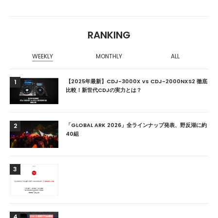
RANKING
WEEKLY
MONTHLY
ALL
【2025年最新】CDJ-3000X vs CDJ-2000NXS2 徹底
1
比較！新世代CDJの実力とは？
「GLOBAL ARK 2026」全ラインナップ発表、野反湖に約
2
40組
3
4