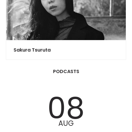
Sakura Tsuruta
PODCASTS
08
AUG