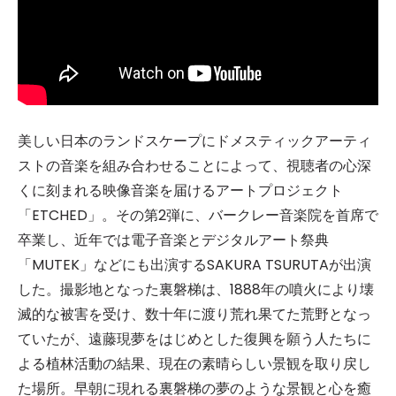
美しい日本のランドスケープにドメスティックアーティ
ストの音楽を組み合わせることによって、視聴者の心深
くに刻まれる映像音楽を届けるアートプロジェクト
「ETCHED」。その第2弾に、バークレー音楽院を首席で
卒業し、近年では電子音楽とデジタルアート祭典
「MUTEK」などにも出演するSAKURA TSURUTAが出演
した。撮影地となった裏磐梯は、1888年の噴火により壊
滅的な被害を受け、数十年に渡り荒れ果てた荒野となっ
ていたが、遠藤現夢をはじめとした復興を願う人たちに
よる植林活動の結果、現在の素晴らしい景観を取り戻し
た場所。早朝に現れる裏磐梯の夢のような景観と心を癒