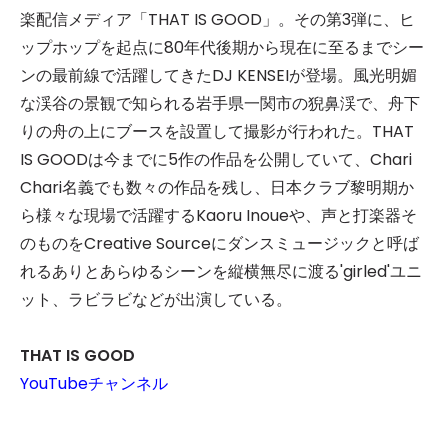
楽配信メディア「THAT IS GOOD」。その第3弾に、ヒ
ップホップを起点に80年代後期から現在に至るまでシー
ンの最前線で活躍してきたDJ KENSEIが登場。風光明媚
な渓谷の景観で知られる岩手県一関市の猊鼻渓で、舟下
りの舟の上にブースを設置して撮影が行われた。THAT
IS GOODは今までに5作の作品を公開していて、Chari
Chari名義でも数々の作品を残し、日本クラブ黎明期か
ら様々な現場で活躍するKaoru Inoueや、声と打楽器そ
のものをCreative Sourceにダンスミュージックと呼ば
れるありとあらゆるシーンを縦横無尽に渡る'girled'ユニ
ット、ラビラビなどが出演している。
THAT IS GOOD
YouTubeチャンネル