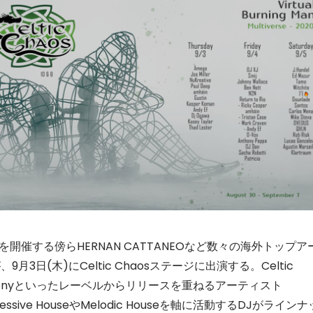
催する傍らHERNAN CATTANEOなど数々の海外トップア
3日(木)にCeltic Chaosステージに出演する。Celtic
e Harmonyといったレーベルからリリースを重ねるアーティスト
sive HouseやMelodic Houseを軸に活動するDJがラインナ