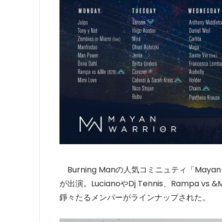
Burning Manの人気コミニュティ「May
が出演。LucianoやDj Tennis、Rampa vs &M
錚々たるメンバーがラインナップされた。