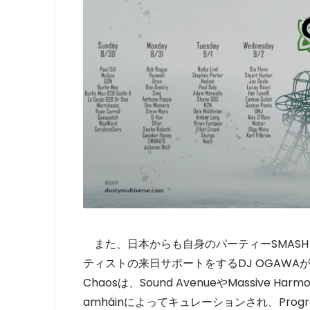
また、日本からも自身のパーティーSMASHを開
ティストの来日サポートをするDJ OGAWAが、9月
Chaosは、Sound AvenueやMassiv
amháinによってキュレーションされ、Progres