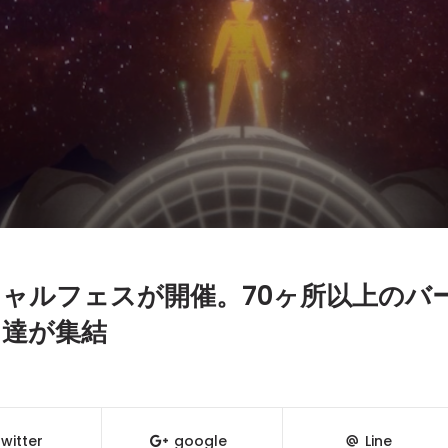
バーチャルフェスが開催。70ヶ所以上のバ
J達が集結
witter
google
Line