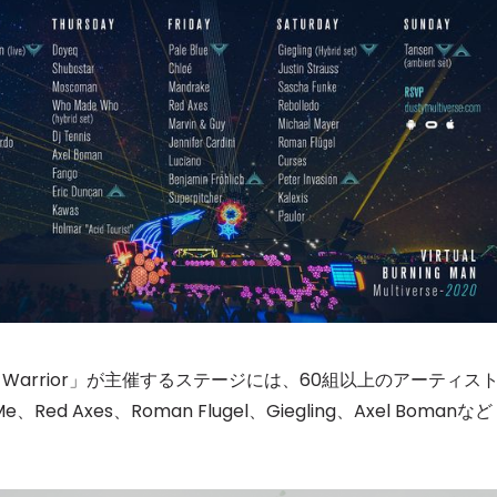
an Warrior」が主催するステージには、60組以上のアーティス
e、Red Axes、Roman Flugel、Giegling、Axel Bomanなど