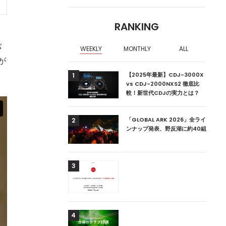
RANKING
バ
WEEKLY
MONTHLY
ALL
が
【2025年最新】CDJ-3000X
1
vs CDJ-2000NXS2 徹底比
較！新世代CDJの実力とは？
「GLOBAL ARK 2026」全ライ
2
ンナップ発表、野反湖に約40組
3
4