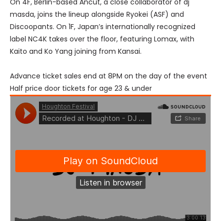
On 4F, Berlin-based Ancut, a close collaborator of dj
masda, joins the lineup alongside Ryokei (ASF) and
Discoopants. On 1F, Japan’s internationally recognized
label NC4K takes over the floor, featuring Lomax, with
Kaito and Ko Yang joining from Kansai.
Advance ticket sales end at 8PM on the day of the event
Half price door tickets for age 23 & under