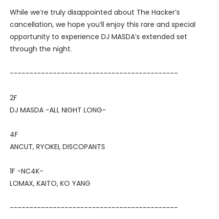
While we’re truly disappointed about The Hacker’s
cancellation, we hope you’ll enjoy this rare and special
opportunity to experience DJ MASDA’s extended set
through the night.
-------------------------------------------
2F
DJ MASDA -ALL NIGHT LONG-
4F
ANCUT, RYOKEI, DISCOPANTS
1F -NC4K-
LOMAX, KAITO, KO YANG
-------------------------------------------