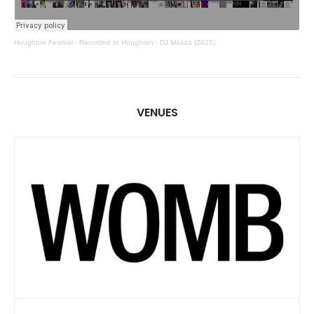
Houghton Festival
·
Recorded at Houghton - DJ Masda (2025)
VENUES