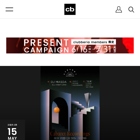
2026.05
15
MAY