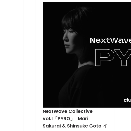
NextWave Collective
vol.1「PYRO」│Mari
Sakurai & Shinsuke Goto イ