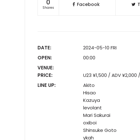
0
Facebook
T
Shares
DATE:
2024-05-10 FRI
OPEN:
00:00
VENUE:
PRICE:
U23 ¥1,500 / ADV ¥2,000
LINE UP:
Akito
Hisao
Kazuya
levolant
Mari Sakurai
oxiboi
Shinsuke Goto
ykah