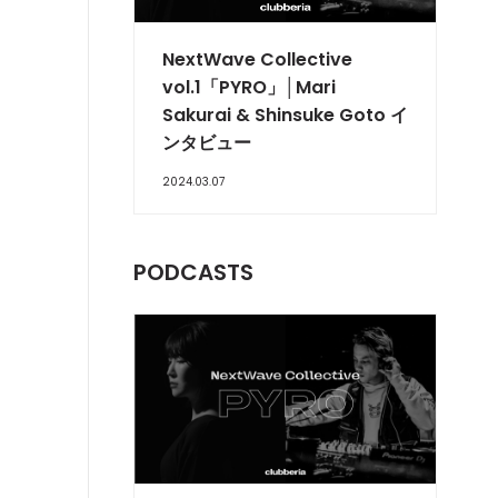
NextWave Collective
vol.1「PYRO」│Mari
Sakurai & Shinsuke Goto イ
ンタビュー
2024.03.07
PODCASTS