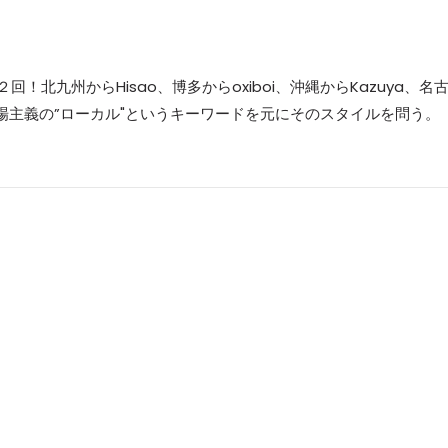
！北九州からHisao、博多からoxiboi、沖縄からKazuya、名
現場主義の”ローカル"というキーワードを元にそのスタイルを問う。