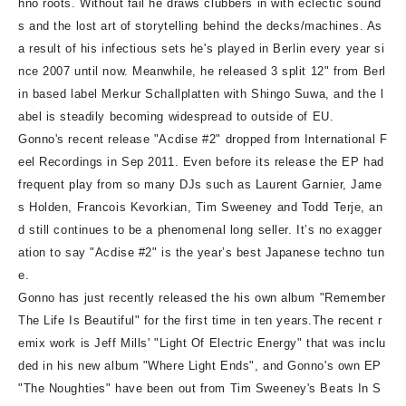
hno roots. Without fail he draws clubbers in with eclectic sound
s and the lost art of storytelling behind the decks/machines. As
a result of his infectious sets he's played in Berlin every year si
nce 2007 until now. Meanwhile, he released 3 split 12" from Berl
in based label Merkur Schallplatten with Shingo Suwa, and the l
abel is steadily becoming widespread to outside of EU.
Gonno's recent release "Acdise #2" dropped from International F
eel Recordings in Sep 2011. Even before its release the EP had
frequent play from so many DJs such as Laurent Garnier, Jame
s Holden, Francois Kevorkian, Tim Sweeney and Todd Terje, an
d still continues to be a phenomenal long seller. It’s no exagger
ation to say "Acdise #2" is the year’s best Japanese techno tun
e.
Gonno has just recently released the his own album "Remember
The Life Is Beautiful" for the first time in ten years.The recent r
emix work is Jeff Mills' "Light Of Electric Energy" that was inclu
ded in his new album "Where Light Ends", and Gonno's own EP
"The Noughties" have been out from Tim Sweeney's Beats In S