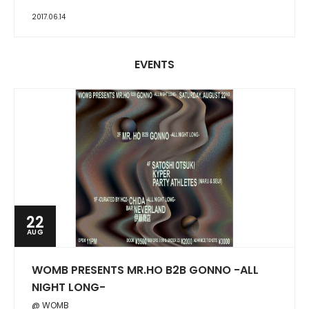
2017.06.14
EVENTS
22
AUG
WOMB PRESENTS MR.HO B2B GONNO -ALL
NIGHT LONG-
@ WOMB