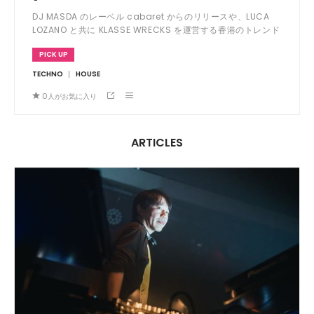
DJ MASDA のレーベル cabaret からのリリースや、LUCA
LOZANO と共に KLASSE WRECKS を運営する香港のトレンド
セッター MR. HO と、ジャパニーズ・ハウス/テクノシーンを
PICK UP
代表する DJ/プロデューサーとして国内外で活躍している
GONNO が、BACK 2 BACK SET での ALL NIGHT LONG に挑
TECHNO
HOUSE
む！
0
人がお気に入り
ARTICLES