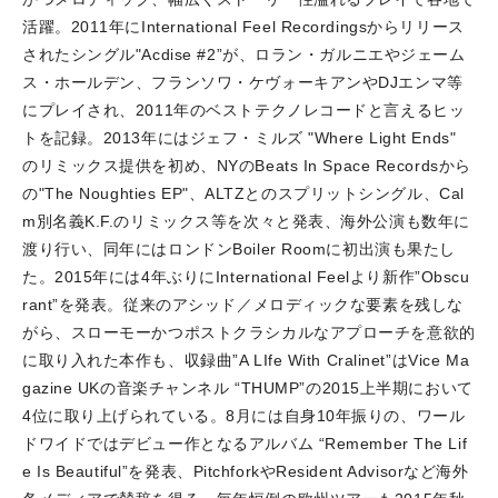
活躍。
2011年にInternational Feel Recordingsからリリース
されたシングル"Acdise #2”が、ロラン・ガルニエやジェーム
ス・ホールデン、フランソワ・ケヴォーキアンやDJエンマ等
にプレイされ、2011年のベストテクノレコードと言えるヒッ
トを記録。
2013年にはジェフ・ミルズ "Where Light Ends"
のリミックス提供を初め、NYのBeats In Space Recordsから
の"The Noughties EP"、ALTZとのスプリットシングル、Cal
m別名義K.F.のリミックス等を次々と発表、海外公演も数年に
渡り行い、同年にはロンドンBoiler Roomに初出演も果たし
た。
2015年には4年ぶりにInternational Feelより新作”Obscu
rant”を発表。従来のアシッド／メロディックな要素を残しな
がら、スローモーかつポストクラシカルなアプローチを意欲的
に取り入れた本作も、収録曲”A LIfe With Cralinet”はVice Ma
gazine UKの音楽チャンネル “THUMP”の2015上半期において
4位に取り上げられている。
8月には自身10年振りの、ワール
ドワイドではデビュー作となるアルバム “Remember The Lif
e Is Beautiful”を発表、PitchforkやResident Advisorなど海外