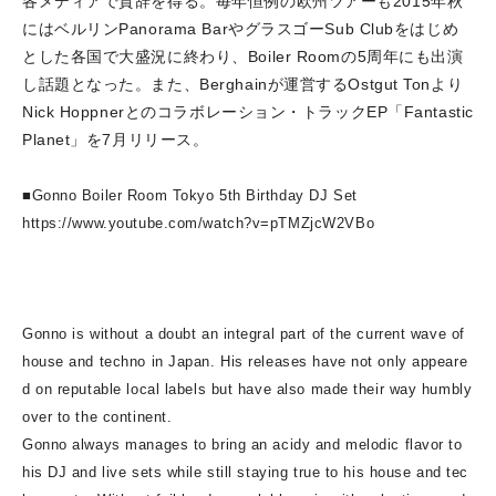
各メディアで賛辞を得る。
毎年恒例の欧州ツアーも2015年秋
にはベルリンPanorama BarやグラスゴーSub Clubをはじめ
とした各国で大盛況に終わり、Boiler Roomの5周年にも出演
し話題となった。
また、Berghainが運営するOstgut Tonより
Nick Hoppnerとのコラボレーション・トラックEP「Fantastic
Planet」を7月リリース。
■Gonno Boiler Room Tokyo 5th Birthday DJ Set
https://www.youtube.com/watch?v=pTMZjcW2VBo
Gonno is without a doubt an integral part of the current wave of
house and techno in Japan. His releases have not only appeare
d on reputable local labels but have also made their way humbly
over to the continent.
Gonno always manages to bring an acidy and melodic flavor to
his DJ and live sets while still staying true to his house and tec