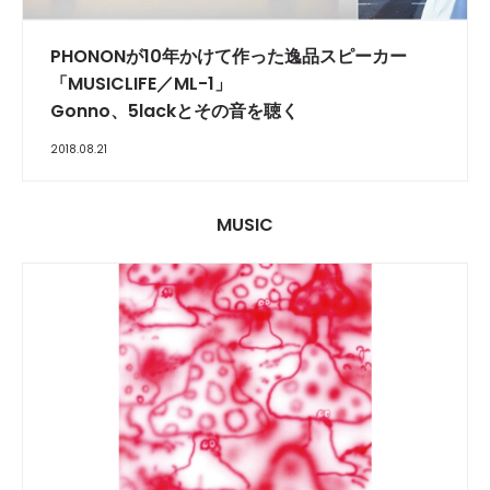
PHONONが10年かけて作った逸品スピーカー
「MUSICLIFE／ML-1」
Gonno、5lackとその音を聴く
2018.08.21
MUSIC