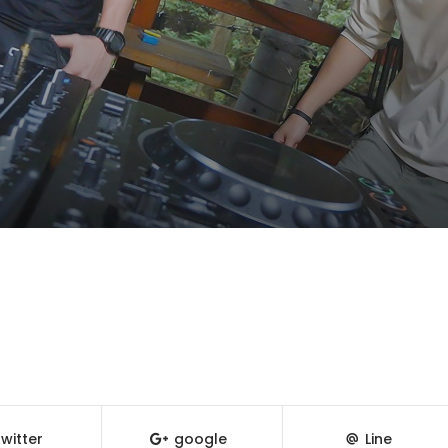
witter
google
Line