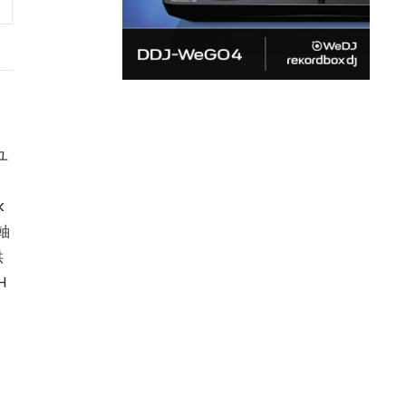
ユ
k
軸
供
H