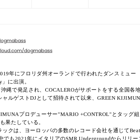
e/dogmabass
dcloud.com/dogmabass
年にフロリダ州オーランドで行われたダンスミュー
019
」に出演。
y
う沖縄で発足され、
がサポートをする全国各
COCALERO
シャルゲスト
として招待されて以来、
DJ
GREEN KIJIMU
プロデューサー
とタッグ組
JIMUNA
"MARIO +CONTROL"
も果たしている。
ラックは、ヨーロッパの多数のレコード会社を通じて
Bea
中でも
年にイタリアの
からリリー
2021
SMR Underground