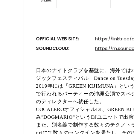
Shares
OFFICIAL WEB SITE:
https://linktr.e
SOUNDCLOUD:
https://m.soun
日本のナイトクラブを基盤に、海外では
2
ジックフェスティバル「
Dance on Tuesda
年には「
」とい
2019
GREEN KIJIMUNA
で行われるパーティーの沖縄公演でスペ
のディレクターへ就任した。
オフィシャル
、
COCALERO
DJ
GREEN KI
み
という
ユニットで出演
"DOGMARIO"
DJ
また、別名義で制作する数々のテクノト
にて数々のランクインを果たし、その
ort