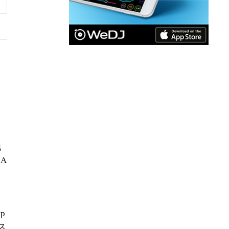
地
NA
tp
ス