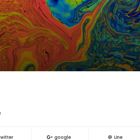
T
witter
google
Line