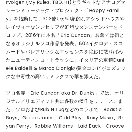
rvolgen (My Rules, TBD, !!!)とラギッドなアナログマ
シーンミュージック・プロジェクト「Happy Famil
y」を始動して、303使いが印象的なアシッドハウスや
レイヴィーなシンセリフが鮮烈なダンスナンバーをド
ロップ。2016年に本名「Eric Duncan」名義では初と
なるオリジナルソロ作品を発表。80'sイタロディスコ
ムードやバレアリックなエッセンスを絶妙に散りばめ
たニューディスコ・トラックに、イタリアの重鎮Dani
ele Baldelli & Marco Dionigiの黄金コンビがコズミッ
クな中毒性の高いリミックスで華を添えた。
ソロ名義「Eric Duncan aka Dr. Dunks」では、オリ
ジナル／リエディット共に多数の傑作をリリース。ま
た、ソロおよびRub N Tugなどのコラボで、Beastie
Boys、Grace Jones、Cold Play、Roxy Music、Br
yan Ferry、Robbie Williams、Laid Back、Groove