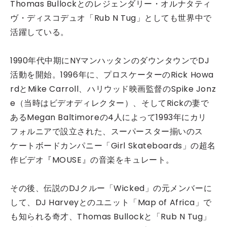
Thomas Bullockとのレジェンダリー・オルナタティ
ヴ・ディスコデュオ「Rub N Tug」としても世界中で
活躍している。
1990年代中期にNYマンハッタンのダウンタウンでDJ
活動を開始。1996年に、プロスケーターのRick Howa
rdとMike Carroll、ハリウッド映画監督のSpike Jonz
e（当時はビデオディレクター）、そしてRickの妻で
あるMegan Baltimoreの4人によって1993年にカリ
フォルニアで設立された、スーパースター揃いのス
ケートボードカンパニー「Girl Skateboards」の超名
作ビデオ『MOUSE』の音楽をキュレート。
その後、伝説のDJクルー「Wicked」の元メンバーに
して、DJ Harveyとのユニット「Map of Africa」で
も知られる奇才、Thomas Bullockと「Rub N Tug」