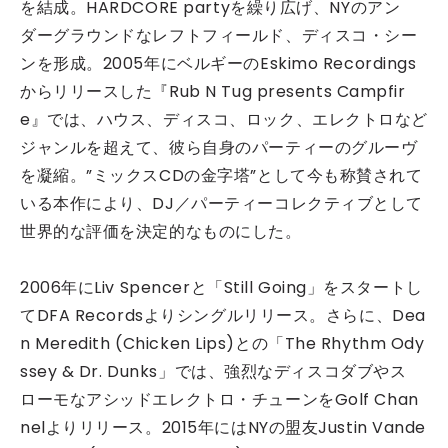
を結成。HARDCORE partyを繰り広げ、NYのアン
ダーグラウンドなレフトフィールド、ディスコ・シー
ンを形成。2005年にベルギーのEskimo Recordings
からリリースした『Rub N Tug presents Campfir
e』では、ハウス、ディスコ、ロック、エレクトロなど
ジャンルを超えて、彼ら自身のパーティーのグルーヴ
を凝縮。”ミックスCDの金字塔”として今も称賛されて
いる本作により、DJ／パーティーコレクティブとして
世界的な評価を決定的なものにした。
2006年にLiv Spencerと「Still Going」をスタートし
てDFA Recordsよりシングルリリース。さらに、Dea
n Meredith (Chicken Lips)との「The Rhythm Ody
ssey & Dr. Dunks」では、強烈なディスコダブやス
ローモなアシッドエレクトロ・チューンをGolf Chan
nelよりリリース。2015年にはNYの盟友Justin Vande