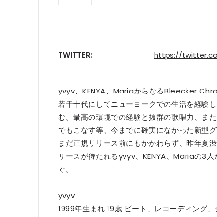
TWITTER:
https://twitter
yvyv、KENYA、MariaからなるBleecker Ch
若干十代にしてニューヨークでの生活を経験し
む。最高の環境での経験と抜群の歌唱力、また
でもこなす等、今までに確実になかった新型
まだ正規リリース前にもかかわらず、昨年夏渋
リースが待たれるyvyv、KENYA、Mariaの3人
ぐ。
yvyv
1999年生まれ 19歳 ビート、レコーディ