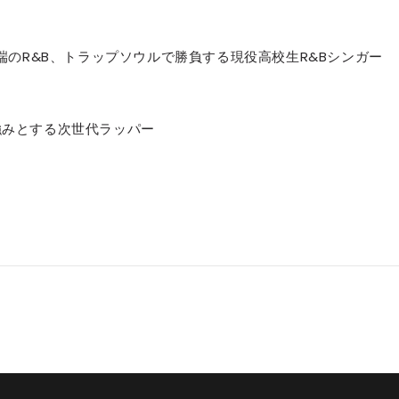
た最先端のR&B、トラップソウルで勝負する現役高校生R&Bシンガー
主に強みとする次世代ラッパー