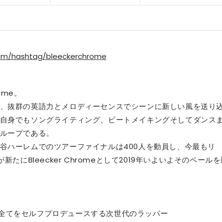
.com/hashtag/bleeckerchrome
rome。
、抜群の英語力とメロディーセンスでシーンに新しい風を送り
自身でもソングライティング、ビートメイキングそしてダンス
グループである。
谷ハーレムでのツアーファイナルは400人を動員し、今最もリ
が新たにBleecker Chromeとして2019年いよいよそのベール
ング、全てをセルフプロデュースする次世代のラッパー