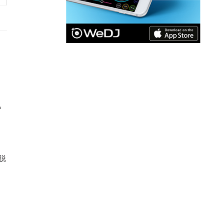
込
ま
を脱