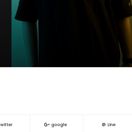
witter
google
Line