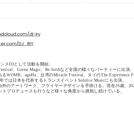
dcloud.com/dj-iry
ter.com/DJ_IRY
ランスDJとして活動を開始。
tival、Green Magic、Re:birthなど全国の様々なパーティーに出演
eHa、台湾のMiracle Festival、タイのThe Experience F
では日本を代表するトランスイベントSolstice Musicにも出演。
外のアートワーク、フライヤーデザインを手掛ける。現在26歳、202
ベントプロデュースも行うなど様々な角度から挑戦し続けている。