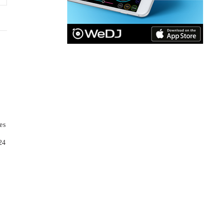
。
es
4