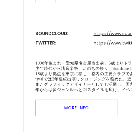
SOUNDCLOUD:
https://www.soun
TWITTER:
https://www.twit
1998年生まれ・愛知県名古屋市出身、5歳よりト
少年時代から渚音楽祭、いのちの祭り、Sunshine Fes
18歳より拠点を東京に移し、都内の主要クラブであるWOMB、ag
tivalでは2年連続出演しクロージングを務めた。近年
またグラフィックデザイナーとしても活動し、国内
年からは多ジャンルへとDJスタイルを広げ、イ
MORE INFO