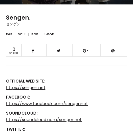
Sengen.
センゲン
R&B
SOUL
POP
J-POP
0
Shares
OFFICIAL WEB SITE:
https://sengen.net
FACEBOOK:
https://www.facebook.com/sengennet
SOUNDCLOUD:
https://soundcloud.com/sengennet
TWITTER: