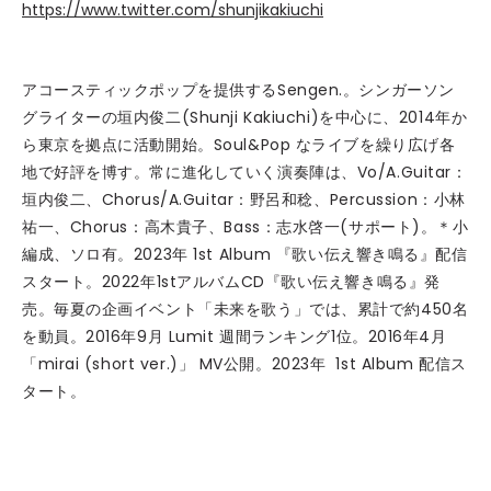
https://www.twitter.com/shunjikakiuchi
アコースティックポップを提供するSengen.。シンガーソン
グライターの垣内俊二(Shunji Kakiuchi)を中心に、2014年か
ら東京を拠点に活動開始。Soul&Pop なライブを繰り広げ各
地で好評を博す。常に進化していく演奏陣は、Vo/A.Guitar：
垣内俊二、Chorus/A.Guitar：野呂和稔、Percussion：小林
祐一、Chorus：高木貴子、Bass：志水啓一(サポート)。＊小
編成、ソロ有。2023年 1st Album 『歌い伝え響き鳴る』配信
スタート。2022年1stアルバムCD『歌い伝え響き鳴る』発
売。毎夏の企画イベント「未来を歌う」では、累計で約450名
を動員。2016年9月 Lumit 週間ランキング1位。2016年4月
「mirai (short ver.)」 MV公開。2023年 1st Album 配信ス
タート。