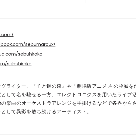
o.com/
ebook.com/sebumaroux/
oud.com/sebuhiroko
com/sebuhiroko
グライター。『羊と鋼の森』や『劇場版アニメ 君の膵臓を
家として名を馳せる一方、エレクトロニクスを用いたライブ
ldrenの楽曲のオーケストラアレンジを手掛けるなどで各界から
ンとして異彩を放ち続けるアーティスト。