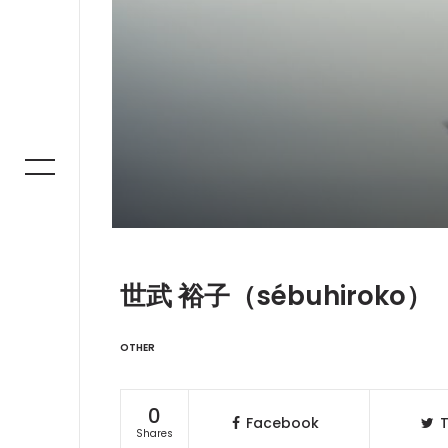
世武 裕子（sébuhiroko）
OTHER
0
Facebook
T
Shares