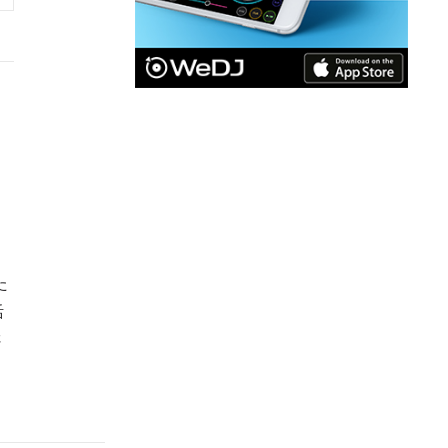
た
活
さ