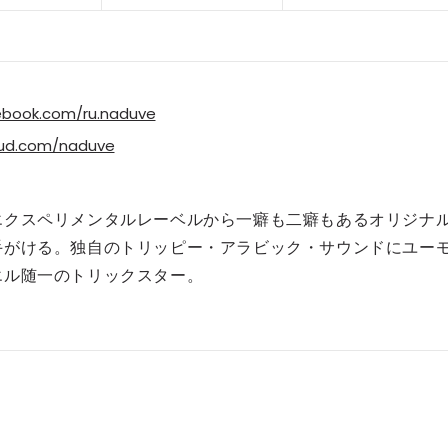
ebook.com/ru.naduve
oud.com/naduve
エクスペリメンタルレーベルから一癖も二癖もあるオリジナ
手がける。独自のトリッピー・アラビック・サウンドにユー
エル随一のトリックスター。