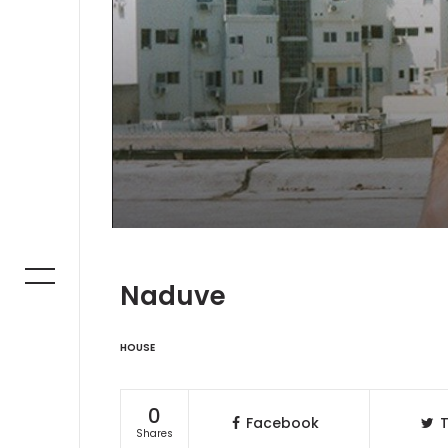
Naduve
HOUSE
0
Facebook
T
Shares