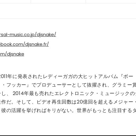
rsal-music.co.jp/djsnake/
book.com/djsnake.fr/
com/djsnake
011年に発表されたレディーガガの大ヒットアルバム『ボー
ト・フッカー』でプロデューサーとして抜擢され、グラミー
し、 2014年最も売れたエレクトロニック・ミュージックの
作だ。そして、ビデオ再生回数は20億回を超えるメジャー
。彼の活躍を挙げればキリがない。世界がもっとも注目する