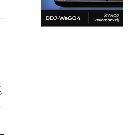
賞
シ
・
ダ