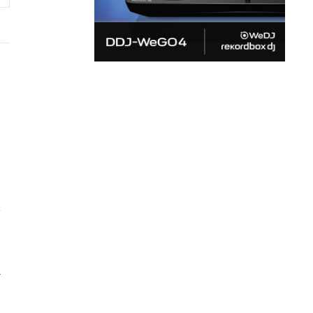
ァ
。
ェ