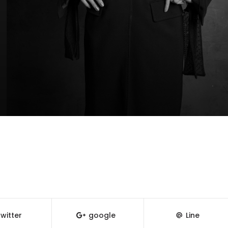
witter
google
Line