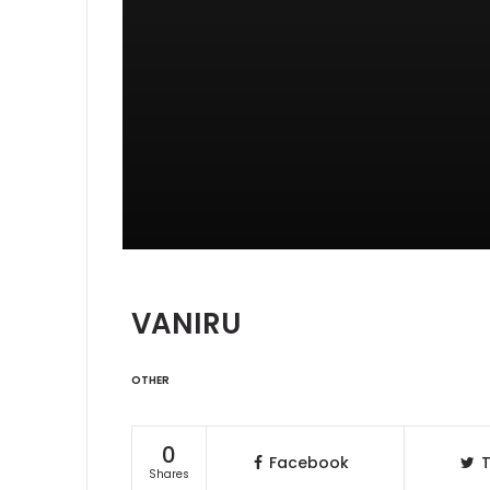
VANIRU
OTHER
0
Facebook
T
Shares